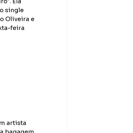
o". Ela 
o single 
 Oliveira e 
ta-feira 
m artista 
ma bagagem 