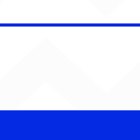
insk conquista
campeonato da
lha da Aldeia no
o Rock