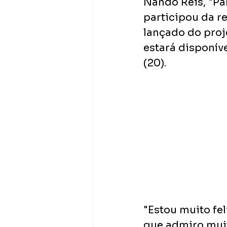
Nando Reis, "Par
participou da re
lançado do proj
estará disponíve
(20). 
"Estou muito fel
que admiro mui