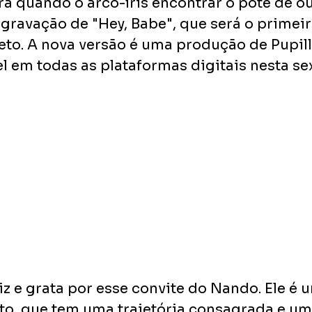
a quando o arco-íris encontrar o pote de our
gravação de "Hey, Babe", que será o primeir
eto. A nova versão é uma produção de Pupillo
l em todas as plataformas digitais nesta sex
iz e grata por esse convite do Nando. Ele é u
to, que tem uma trajetória consagrada e u