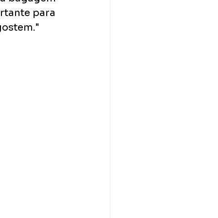
rtante para 
gostem."