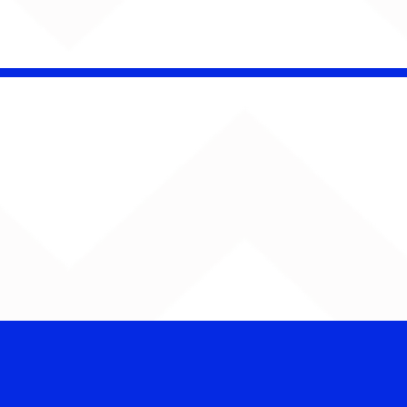
AUMENTA O SOM!
Semana estreia com
retorno de Jão, Ariana
Grande, Sorriso Maroto e
mais