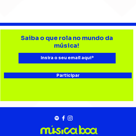
Djonga reúne multidão e
Lev
reforça
tri
Saiba o que rola no mundo da
representatividade do
Bata
música!
rap no João Rock
Joã
Participar