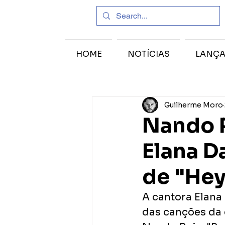
HOME
NOTÍCIAS
LANÇ
Guilherme Moro
Nando R
Elana D
de "Hey
A cantora Elana
das canções da 