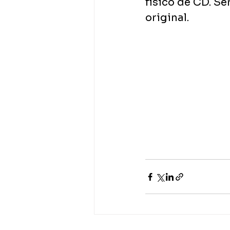
físico de CD. Se
original.