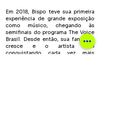
Em 2018, Bispo teve sua primeira 
experiência de grande exposição 
como músico, chegando às 
semifinais do programa The Voice 
Brasil. Desde então, sua fan base 
cresce e o artista vem 
conquistando cada vez mais 
espaço para mostrar sua 
pluralidade, como por exemplo em 
trabalhos de atuação nos cinemas, 
nas comédias românticas “O 
Melhor Verão das Nossas Vidas” 
(Galeria Distribuidora, 2020) e 
“Avassaladoras 2” (Disney, 2022).
Em 2022, Mu inicia oficialmente 
seu projeto autoral de pop rock 
por meio de uma parceria de 
distribuição firmada com o selo 