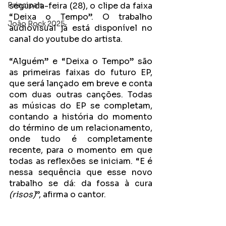
Principais
segunda-feira (28), o clipe da faixa 
“Deixa o Tempo”. O trabalho 
João Rock 2025
audiovisual já está disponível no 
canal do youtube do artista
.
“Alguém” e “Deixa o Tempo” são 
as primeiras faixas do futuro EP, 
que será lançado em breve e conta 
com duas outras canções. Todas 
as músicas do EP se completam, 
contando a história do momento 
do término de um relacionamento, 
onde tudo é completamente 
recente, para o momento em que 
todas as reflexões se iniciam. “E é 
nessa sequência que esse novo 
trabalho se dá: da fossa à cura 
(risos)
”, afirma o cantor. 