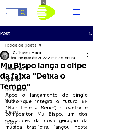
×
Post
Todos os posts
Guilherme Moro
Todos os posts
30 de mar. de 2022
3 min de leitura
Mu Bispo lança o clipe
Resenhas
da faixa "Deixa o
Opinião
Tempo"
Entrevistas
Após o lançamento do single 
Notícias
duplo que integra o futuro EP 
“Não Leve a Sério”, o cantor e 
Shows
compositor Mu Bispo, um dos 
destaques da nova geração da 
Fotos
música brasileira, lançou nesta 