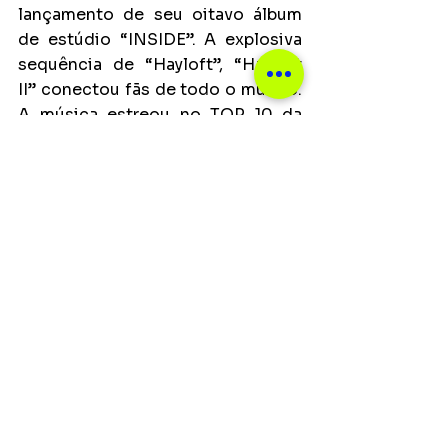
lançamento de seu oitavo álbum 
de estúdio “INSIDE”. A explosiva 
sequência de “Hayloft”, “Hayloft 
II” conectou fãs de todo o mundo. 
A música estreou no TOP 10 da 
parada Global Top Songs do 
Spotify e, agora certificada como 
Ouro nos EUA, alcançou o status 
de Platina no Canadá, tendo 
conquistado mais de 755 milhões 
de streams globais, incluindo 560 
milhões de visualizações no 
YouTube até o momento. Além de 
suas faixas RIAA Gold e Platinum, 
nos Estados Unidos, a banda 
ganhou certificações multi-platina 
em seu país natal, o Canadá, pelo 
álbum “O My Heart”, bem como por 