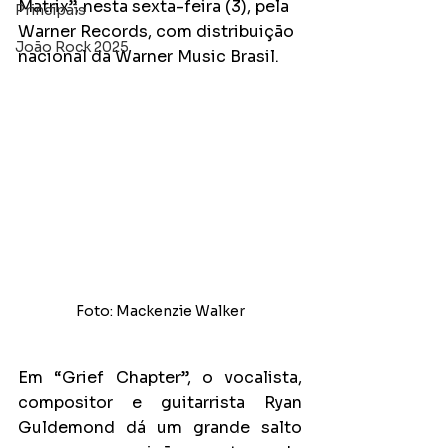
Matrix”, nesta sexta-feira (3), pela 
Principais
Warner Records, com distribuição 
João Rock 2025
nacional da Warner Music Brasil.
Foto: Mackenzie Walker
Em “Grief Chapter”, o vocalista, 
compositor e guitarrista Ryan 
Guldemond dá um grande salto 