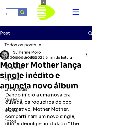
×
Post
Todos os posts
Guilherme Moro
Todos os posts
3 de nov. de 2023
3 min de leitura
Mother Mother lança
Resenhas
single inédito e
Opinião
anuncia novo álbum
Entrevistas
Dando início a uma nova era 
Notícias
ousada, os roqueiros de pop 
alternativo, Mother Mother, 
Shows
compartilham um novo single, 
Fotos
com videoclipe, intitulado “The 