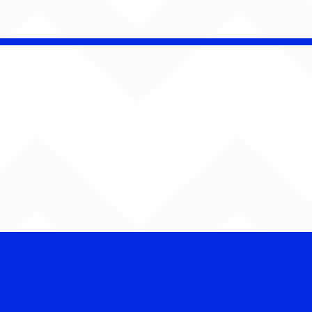
 Band OTHOÁ estreia
etáculo "Barroco
ical" na Casa Natura
ical com homenagem
lberto Gil