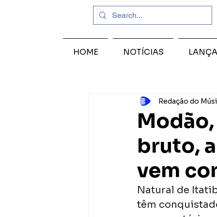
HOME
NOTÍCIAS
LANÇ
Redação do Músi
Modão, 
bruto, 
vem co
Natural de Itati
têm conquistado