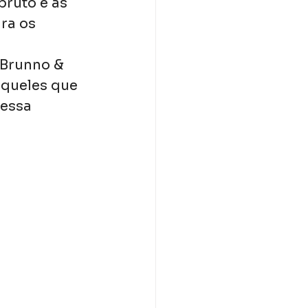
ruto e as 
ra os 
 Brunno & 
queles que 
essa 