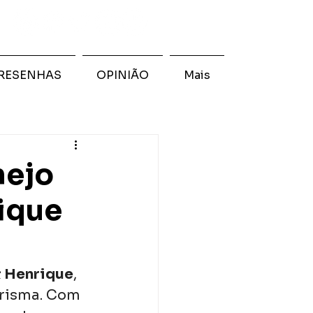
RESENHAS
OPINIÃO
Mais
nejo
rique
& Henrique
, 
arisma. Com 