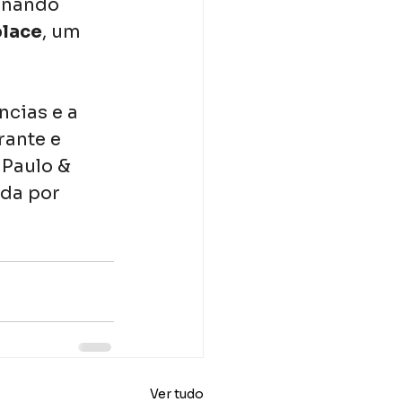
inando 
place
, um 
ncias e a 
ante e 
Paulo & 
da por 
Ver tudo