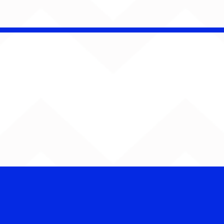
Barão Vermelho reúne
formação original em
show em Ribeirão Preto