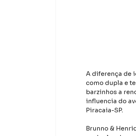
A diferença de i
como dupla e t
barzinhos a ren
influencia do a
Piracaia-SP.
Brunno & Henriq