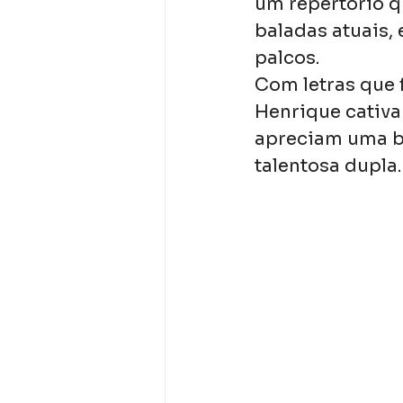
um repertório q
baladas atuais, 
palcos.
Com letras que f
Henrique cativa
apreciam uma bo
talentosa dupla.