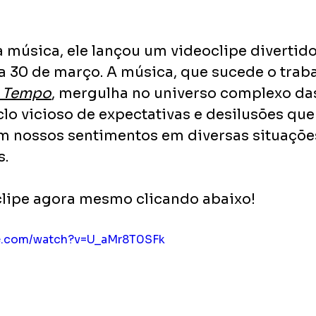
à música, ele lançou um videoclipe divertido
ia 30 de março. A música, que sucede o traba
e Tempo
, mergulha no universo complexo das
clo vicioso de expectativas e desilusões que
m nossos sentimentos em diversas situações
s.
clipe agora mesmo clicando abaixo!
be.com/watch?v=U_aMr8T0SFk