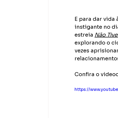
E para dar vida 
instigante no d
estreia 
Não Tiv
explorando o ci
vezes aprisiona
relacionamento
Confira o video
https://www.youtu