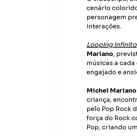
cenário colorid
personagem pres
interações.
Looping Infinito
Mariano
, previ
músicas a cada 
engajado e ansi
Michel Mariano
criança, encont
pelo Pop Rock d
força do Rock c
Pop, criando um