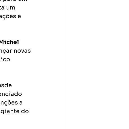
ta um 
ações e 
Michel 
ançar novas 
ico 
esde 
enciado 
anções a 
giante do 