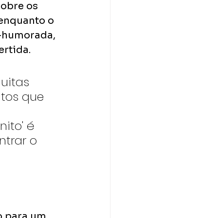
sobre os 
enquanto o 
m-humorada, 
ertida.
uitas 
tos que 
 
ito' é 
trar o 
o para um 