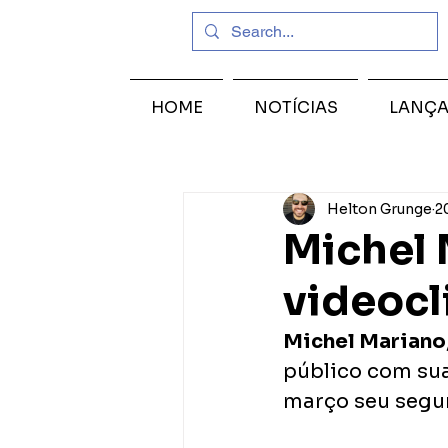
HOME
NOTÍCIAS
LANÇ
Helton Grunge
2
Michel 
videocl
Michel Mariano
público com sua
março seu segun