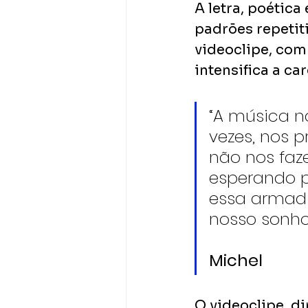
A letra, poética 
padrões repetit
videoclipe, com
intensifica a ca
“A música n
vezes, nos 
não nos faz
esperando po
essa armadi
nosso sonho"
Michel
O videoclipe, di