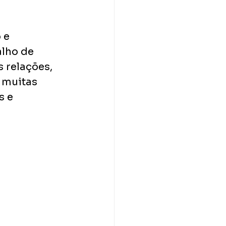
 e 
lho de 
 relações, 
 muitas 
 e 