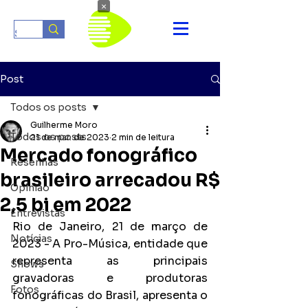
×
Post
Todos os posts
Guilherme Moro
Todos os posts
21 de mar. de 2023
2 min de leitura
Mercado fonográfico
Resenhas
brasileiro arrecadou R$
Opinião
2,5 bi em 2022
Entrevistas
Rio de Janeiro, 21 de março de 
Notícias
2023 - A Pro-Música, entidade que 
representa as principais 
Shows
gravadoras e produtoras 
Fotos
fonográficas do Brasil, apresenta o 