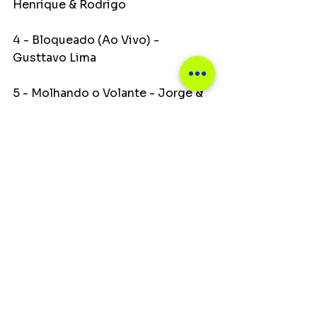
Henrique & Rodrigo
4 - Bloqueado (Ao Vivo) - 
Gusttavo Lima
5 - Molhando o Volante - Jorge & 
Mateus
6 - Termina Comigo Antes - 
Gusttavo Lima
7 - Malvada - Zé Felipe
8 - Balanço da Rede - Matheus 
Fernandes & Xand Avião
9 - A Maior Saudade (Ao Vivo) - 
Henrique & Juliano