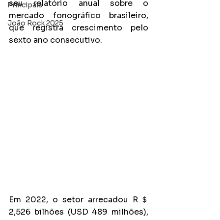
seu relatório anual sobre o 
Principais
mercado fonográfico brasileiro, 
João Rock 2025
que registra crescimento pelo 
sexto ano consecutivo. 
Em 2022, o setor arrecadou R＄ 
2,526 bilhões (USD 489 milhões), 