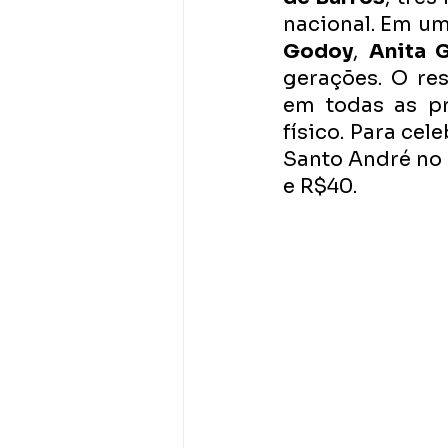
nacional. Em um
Godoy
, 
Anita 
gerações. O res
em todas as pr
físico. Para ce
Santo André no d
e R$40.