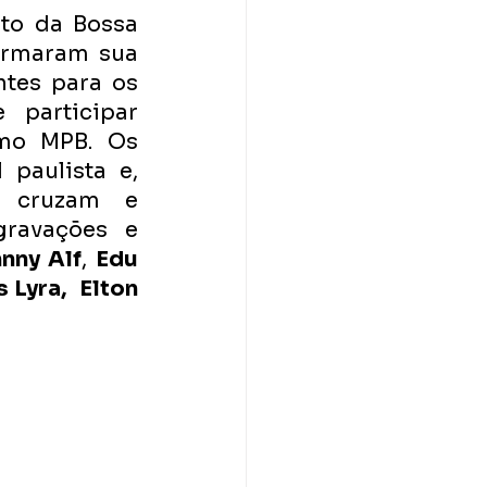
o da Bossa 
ormaram sua 
tes para os 
participar 
mo MPB. Os 
paulista e, 
 cruzam e 
ravações e 
nny Alf
, 
Edu 
Lyra,  Elton 