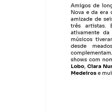
Amigos de long
Nova e da era d
amizade de sei
três artistas
ativamente da
músicos tiveram
desde meados
complementam.
shows com no
Lobo
, 
Clara Nu
Medeiros
 e mui