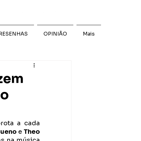
RESENHAS
OPINIÃO
Mais
azem
no
rota a cada 
Bueno
 e 
Theo 
s na música 