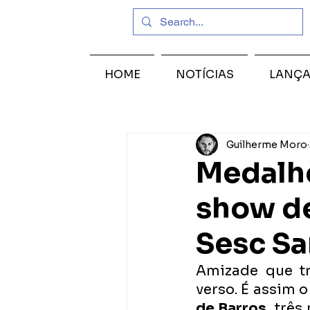
HOME
NOTÍCIAS
LANÇ
Guilherme Moro
Medalh
show d
Sesc Sa
Amizade que tr
verso. É assim o
de Barros
, trê