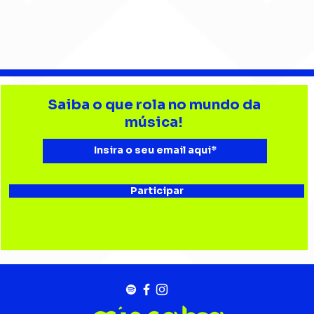
Barão Vermelho reúne
Beb
formação original em
enc
Saiba o que rola no mundo da
show em Ribeirão Preto
aud
música!
Esta
Bau
Participar