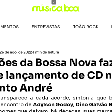
×
AMENTOS
ENTREVISTAS
JOÃO ROCK
26 de ago. de 2022
1 min de leitura
ões da Bossa Nova f
e lançamento de CD 
nto André
ansparece a cada acorde, sintonia que b
 encontro de 
Adylson Godoy
, 
Dino Galvão 
s nomes que deixam, há décadas, suas marca