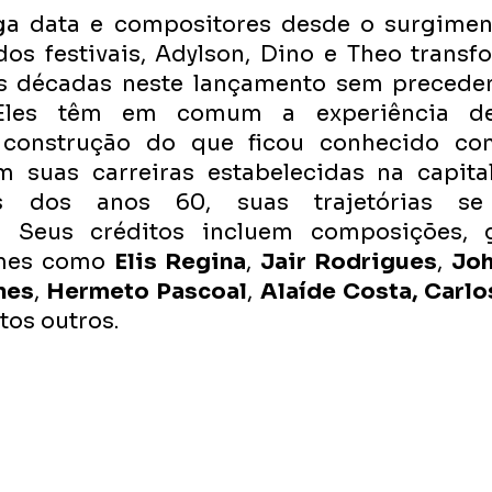
a data e compositores desde o surgiment
os festivais, Adylson, Dino e Theo transf
s décadas neste lançamento sem preceden
. Eles têm em comum a experiência de 
 construção do que ficou conhecido co
 suas carreiras estabelecidas na capital 
 dos anos 60, suas trajetórias se
 Seus créditos incluem composições, g
mes como 
Elis Regina
, 
Jair Rodrigues
, 
Joh
nes
, 
Hermeto Pascoal
, 
Alaíde Costa, Carlos 
tos outros.