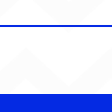
é Pacheco e Ubandu
erram trajetória com
iovisual gravado na
ção Ferroviária de
ru