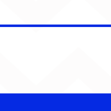
CHAMELEO acerta as
contas com o passado
em “Versão dos Fatos”