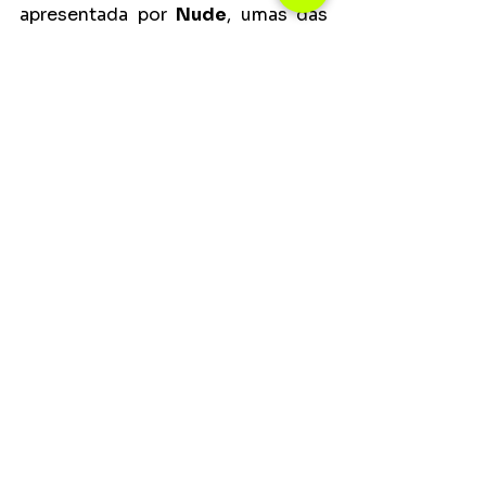
apresentada por 
Nude
, umas das 
apoiadoras do evento, e 
Amigo do 
Clima (WayCarbon)
, e ainda com 
patrocínios de 
Heineken
, 
Diageo
e
 Levi's
, e apoio de 
Deezer
, 
Samsung, 51 Ice e Fys
.
Notícias
Shows
Ver tudo
Posts recentes