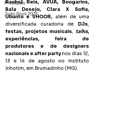
Rachel Reis, ÀVUÀ, Boogarins, 
Principais
Bala Desejo, Clara X Sofia, 
João Rock 2025
Ubunto e VHOOR,
 além de uma 
diversificada curadoria de 
DJs
, 
festas, projetos musicais
, 
talks
, 
experiências, feira de 
produtores e de designers 
nacionais e after party 
nos dias 12, 
13 e 14 de agosto no Instituto 
Inhotim, em Brumadinho (MG).