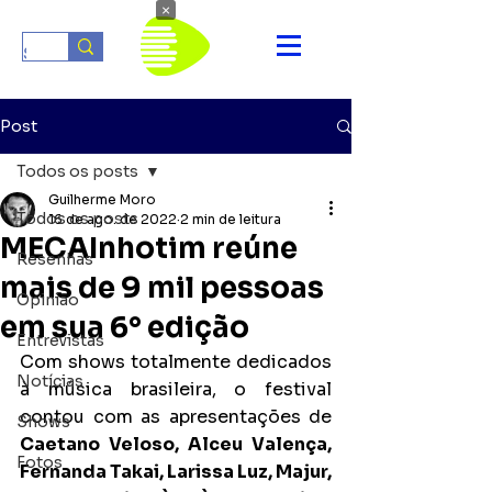
×
Post
Todos os posts
Guilherme Moro
Todos os posts
16 de ago. de 2022
2 min de leitura
MECAInhotim reúne
Resenhas
mais de 9 mil pessoas
Opinião
em sua 6° edição
Entrevistas
Com shows totalmente dedicados 
Notícias
à música brasileira, o festival 
contou com as apresentações de 
Shows
Caetano Veloso, Alceu Valença, 
Fotos
Fernanda Takai, Larissa Luz, Majur, 