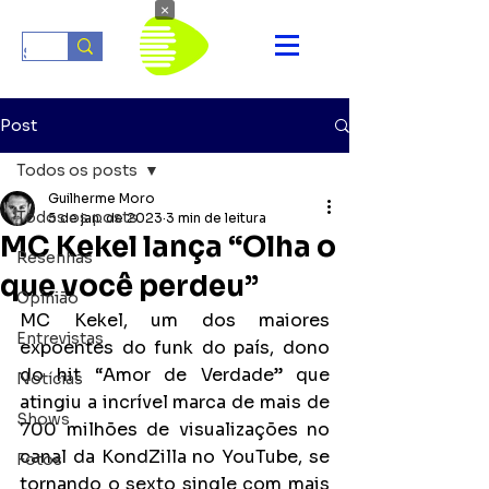
×
Post
Todos os posts
Guilherme Moro
Todos os posts
5 de jan. de 2023
3 min de leitura
MC Kekel lança “Olha o
Resenhas
que você perdeu”
Opinião
MC Kekel, um dos maiores 
Entrevistas
expoentes do funk do país, dono 
do hit “Amor de Verdade” que 
Notícias
atingiu a incrível marca de mais de 
Shows
700 milhões de visualizações no 
canal da KondZilla no YouTube, se 
Fotos
tornando o sexto single com mais 