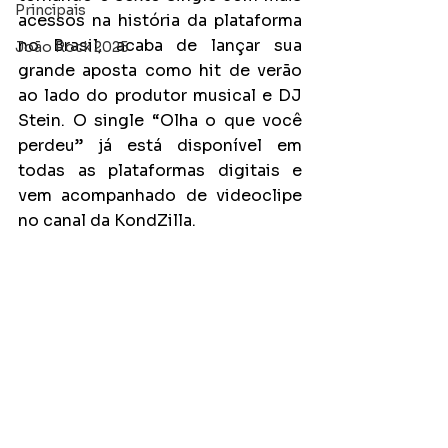
Principais
acessos na história da plataforma 
no Brasil, acaba de lançar sua 
João Rock 2025
grande aposta como hit de verão 
ao lado do produtor musical e DJ 
Stein. O single “Olha o que você 
perdeu” já está disponível em 
todas as plataformas digitais e 
vem acompanhado de videoclipe 
no canal da KondZilla.