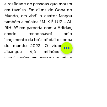
a realidade de pessoas que moram 
em favelas
. Em clima de Copa do 
Mundo, em abril o cantor lançou 
também a música “MLK É LUZ – AL 
RIHLA” em parceria com a Adidas, 
sendo responsável pelo 
lançamento da bola oficial da copa 
do mundo 2022. O videoclipe 
alcançou 4,4 milhões de 
visualizações em apenas um mês e 
meio no canal KondZilla.
O ano também foi marcado por 
diversas parcerias agregadas ao 
seu portfólio, como feats com 
Bruno Martini, Max Único, Nanno, 
DJ Biel Mix, entre outros.
 Hoje, o 
funkeiro acumula cerca de 1,4 