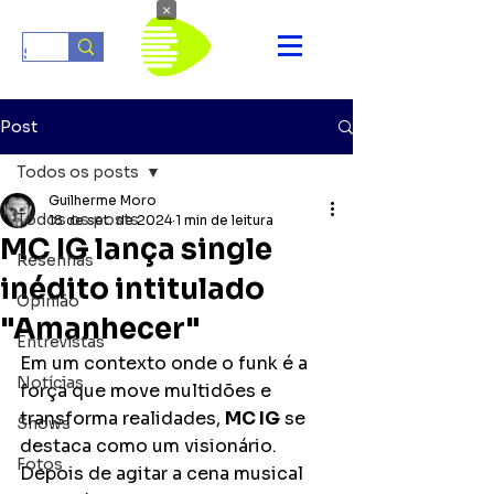
×
Post
Todos os posts
Guilherme Moro
Todos os posts
18 de set. de 2024
1 min de leitura
MC IG lança single
Resenhas
inédito intitulado
Opinião
"Amanhecer"
Entrevistas
Em um contexto onde o funk é a 
Notícias
força que move multidões e 
transforma realidades, 
MC IG
 se 
Shows
destaca como um visionário. 
Fotos
Depois de agitar a cena musical 