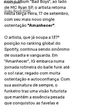
com o álbum "Bad Boys", ao lado 
Principais
de MC Ryan SP, o artista retorna 
João Rock 2025
nesta terça-feira, 17 de setembro, 
com seu mais novo single 
ostentação 
"Amanhecer"
.
O artista, que já ocupa a 137ª 
posição no ranking global do 
Spotify, continua sendo sinônimo 
de ousadia e vanguarda. Em 
"Amanhecer", IG embarca numa 
jornada rotineira do baile funk até 
o sol raiar, regado com muita 
ostentação e autoconfiança. Com 
sua assinatura de sempre, o 
funkeiro traz uma visão futurista 
que mantém a essência pesada 
que conquistou as favelas e 