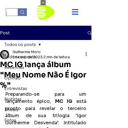
×
Post
Todos os posts
Guilherme Moro
Todos os posts
1 de set. de 2023
2 min de leitura
MC IG lança álbum
Resenhas
"Meu Nome Não É Igor
Opinião
%"
Entrevistas
Preparando-se para um 
Notícias
lançamento épico, 
MC IG
 está 
pronto para revelar o terceiro 
Shows
álbum de sua trilogia ‘Igor 
Fotos
Guilherme Desvenda’. Intitulado 