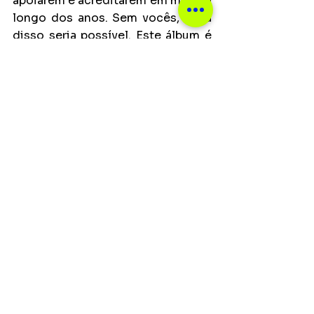
apoiarem e acreditarem em mim ao 
longo dos anos. Sem vocês, nada 
disso seria possível. Este álbum é 
para vocês, para aqueles que 
acompanharam a minha trajetória 
desde o início e para o novo 
público que está se juntando 
agora”, conclui MC IG.
Notícias
Ver tudo
Posts recentes