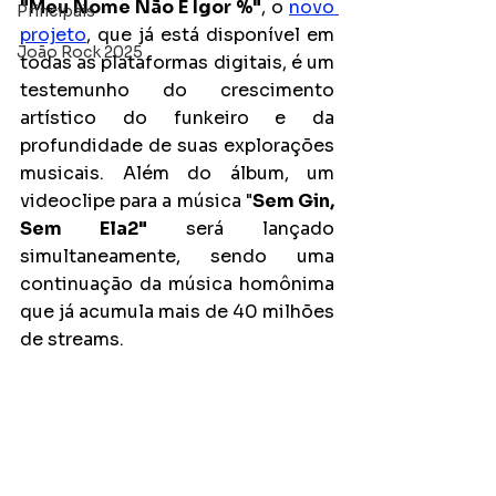
"Meu Nome Não É Igor %"
, o 
novo 
Principais
projeto
, que já está disponível em 
João Rock 2025
todas as plataformas digitais, é um 
testemunho do crescimento 
artístico do funkeiro e da 
profundidade de suas explorações 
musicais. Além do álbum, um 
videoclipe para a música "
Sem Gin, 
Sem Ela2"
 será lançado 
simultaneamente, sendo uma 
continuação da música homônima 
que já acumula mais de 40 milhões 
de streams.