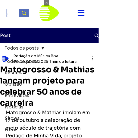
×
Post
Todos os posts
Redação do Música Boa
Todos os posts
17 de out. de 2025
1 min de leitura
Matogrosso & Mathias
Resenhas
lançam projeto para
Opinião
celebrar 50 anos de
Entrevistas
carreira
Notícias
Matogrosso & Mathias iniciam em 
Shows
17 de outubro a celebração de 
meio século de trajetória com 
Fotos
Pedaço de Minha Vida, projeto 