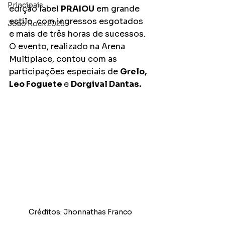
Principais
edição label 
PRAIOU
 em grande 
estilo, com ingressos esgotados 
João Rock 2025
e mais de três horas de sucessos. 
O evento, realizado na Arena 
Multiplace, contou com as 
participações especiais de 
Grelo, 
Leo Foguete 
e 
Dorgival Dantas.
Créditos: Jhonnathas Franco