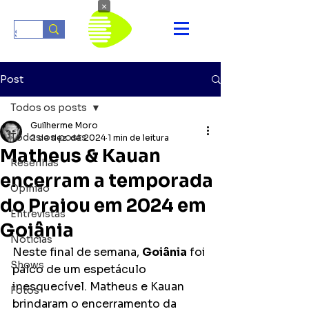
×
Post
Todos os posts
Guilherme Moro
Todos os posts
2 de dez. de 2024
1 min de leitura
Matheus & Kauan
Resenhas
encerram a temporada
Opinião
do Praiou em 2024 em
Entrevistas
Goiânia
Notícias
Neste final de semana, 
Goiânia
 foi 
Shows
palco de um espetáculo 
inesquecível. Matheus e Kauan 
Fotos
brindaram o encerramento da 