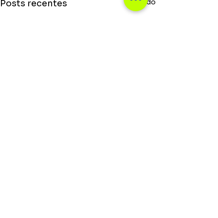
Ver tudo
Posts recentes
Saiba o que rola no mundo da