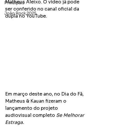
Matheus Aleixo. O vídeo já pode 
Principais
ser conferido no canal oficial da 
João Rock 2025
dupla no YouTube.
Em março deste ano, no Dia do Fã, 
Matheus & Kauan fizeram o 
lançamento do projeto 
audiovisual completo 
Se Melhorar 
Estraga.