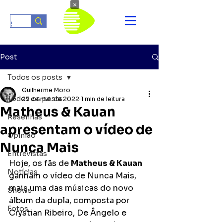
×
Post
Todos os posts
Guilherme Moro
Todos os posts
27 de mai. de 2022
1 min de leitura
Matheus & Kauan
Resenhas
apresentam o vídeo de
Opinião
Nunca Mais
Entrevistas
Hoje, os fãs de 
Matheus & Kauan
Notícias
ganham o vídeo de Nunca Mais, 
mais uma das músicas do novo 
Shows
álbum da dupla, composta por 
Fotos
Crystian Ribeiro, De Ângelo e 