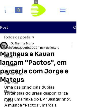
×
Post
Todos os posts
Guilherme Moro
Todos os posts
14 de out. de 2022
1 min de leitura
Matheus e Kauan
Resenhas
lançam "Pactos", em
Opinião
parceria com Jorge e
Entrevistas
Mateus
Notícias
Uma das principais duplas 
Shows
sertanejas do Brasil disponibiliza 
mais uma faixa do EP "Basiquinho". 
Fotos
A música “Pactos”, marca a 