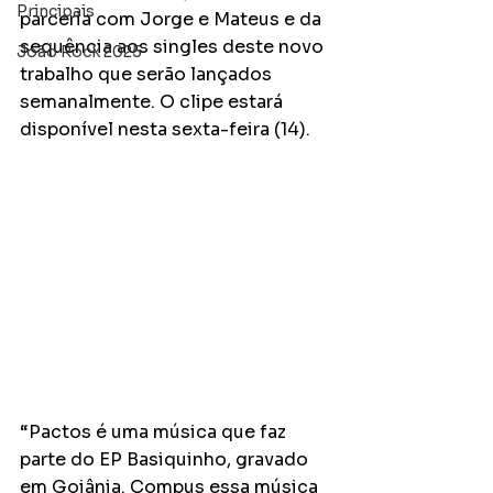
Principais
parceria com Jorge e Mateus e da 
sequência aos singles deste novo 
João Rock 2025
trabalho que serão lançados 
semanalmente. O clipe estará 
disponível nesta sexta-feira (14).
“Pactos é uma música que faz 
parte do EP Basiquinho, gravado 
em Goiânia. Compus essa música 