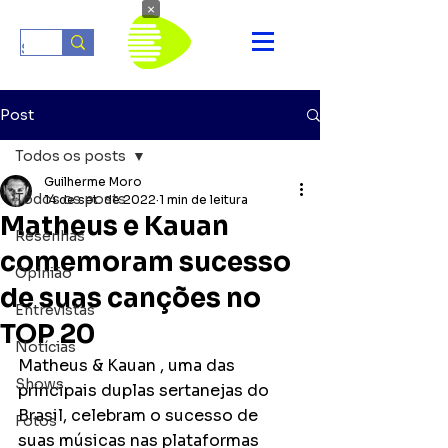
×
Post
Todos os posts
Guilherme Moro
Todos os posts
14 de set. de 2022
1 min de leitura
Matheus e Kauan
Resenhas
comemoram sucesso
Opinião
de suas canções no
Entrevistas
TOP 20
Notícias
Matheus & Kauan , uma das 
Shows
principais duplas sertanejas do 
Brasil, celebram o sucesso de 
Fotos
suas músicas nas plataformas 