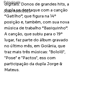
Principais
digitais. Donos de grandes hits, a 
dupla se destaque com a canção 
João Rock 2025
“Gatilho”, que figura na 14º 
posição e, também, com sua nova 
música de trabalho “Basiquinho”. 
A canção, que subiu para o 19º 
lugar, faz parte do álbum gravado 
no último mês, em Goiânia, que 
traz mais três músicas: "Bololô", 
"Pose" e "Pactos", ess com 
participação da dupla Jorge & 
Mateus.