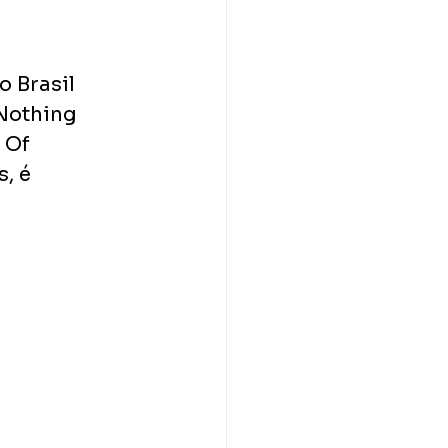
 Brasil 
Nothing 
 Of 
, é 