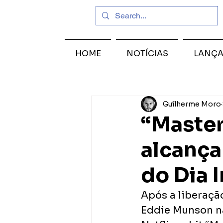
HOME
NOTÍCIAS
LANÇ
Guilherme Moro
“Master
alcança
do Dia 
Após a liberaçã
Eddie Munson na