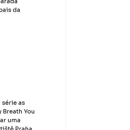
parada 
bais da 
série as 
y Breath You 
zar uma 
iště Praha 