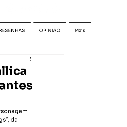
RESENHAS
OPINIÃO
Mais
llica
 antes
ersonagem 
s”, da 