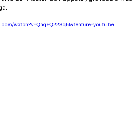
ga.
be.com/watch?v=QaqEQ22Sq6I&feature=youtu.be