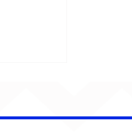
é Pacheco e Ubandu
erram trajetória com