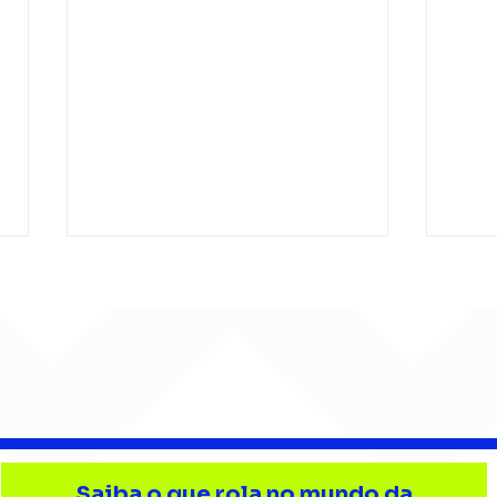
Barão Vermelho reúne
Beb
formação original em
enc
Saiba o que rola no mundo da