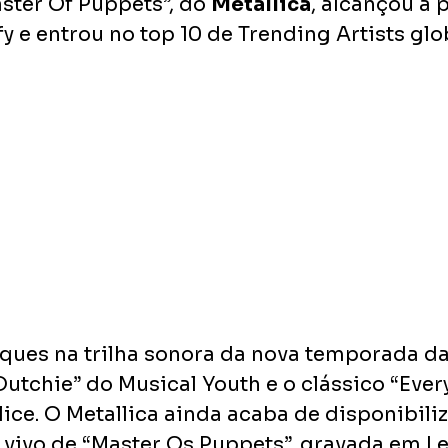
aster Of Puppets”, do 
Metallica
, alcançou a 
y e entrou no top 10 de Trending Artists glo
ques na trilha sonora da nova temporada da 
 Dutchie” do Musical Youth e o clássico “Ever
lice. O Metallica ainda acaba de disponibili
vivo de “Master Os Puppets”, gravada em Let