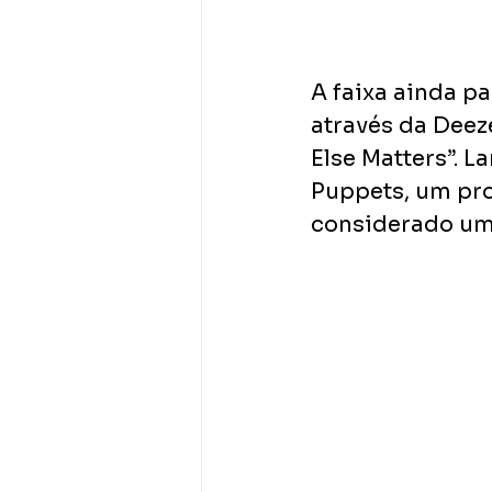
A faixa ainda p
através da Deez
Else Matters”. L
Puppets, um pro
considerado um