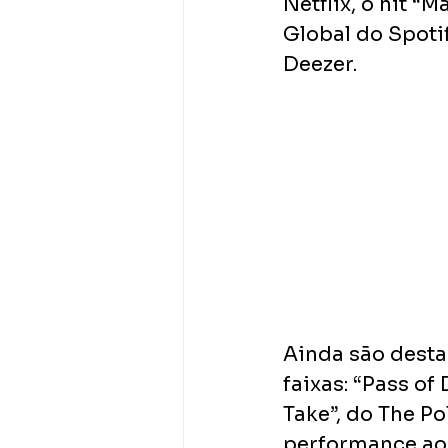
Netflix, o hit “M
Global do Spotif
Deezer.
Ainda são desta
faixas: “Pass of
Take”, do The Po
performance ao 