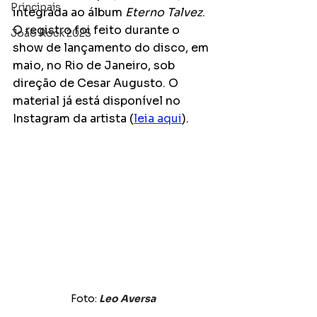
Principais
integrada ao álbum 
Eterno Talvez
. 
O registro foi feito durante o 
João Rock 2025
show de lançamento do disco, em 
maio, no Rio de Janeiro, sob 
direção de Cesar Augusto. O 
material já está disponível no 
Instagram da artista (
leia aqui
).
Foto: 
Leo Aversa