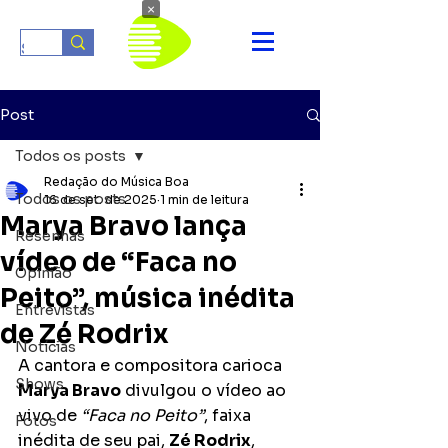
×
Post
Todos os posts
Redação do Música Boa
Todos os posts
16 de set. de 2025
1 min de leitura
Marya Bravo lança
Resenhas
vídeo de “Faca no
Opinião
Peito”, música inédita
Entrevistas
de Zé Rodrix
Notícias
A cantora e compositora carioca 
Shows
Marya Bravo
 divulgou o vídeo ao 
vivo de 
“Faca no Peito”
, faixa 
Fotos
inédita de seu pai, 
Zé Rodrix
, 