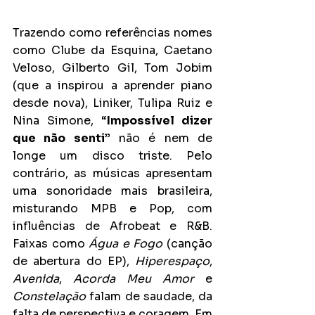
Trazendo como referências nomes 
como Clube da Esquina, Caetano 
Veloso, Gilberto Gil, Tom Jobim 
(que a inspirou a aprender piano 
desde nova), Liniker, Tulipa Ruiz e 
Nina Simone, “
Impossível dizer 
que não senti”
 não é nem de 
longe um disco triste. Pelo 
contrário, as músicas apresentam 
uma sonoridade mais brasileira, 
misturando MPB e Pop, com 
influências de Afrobeat e R&B. 
Faixas como 
Água e Fogo
 (canção 
de abertura do EP), 
Hiperespaço
, 
Avenida
, 
Acorda Meu Amor
 e 
Constelação
 falam de saudade, da 
falta de perspectiva e coragem. Em 