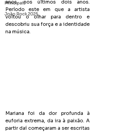
anos, nos últimos dois anos. 
Principais
Período este em que a artista 
João Rock 2025
voltou o olhar para dentro e 
descobriu sua força e a identidade 
na música. 
Mariana foi da dor profunda à 
euforia extrema, da ira à paixão. A 
partir daí começaram a ser escritas 