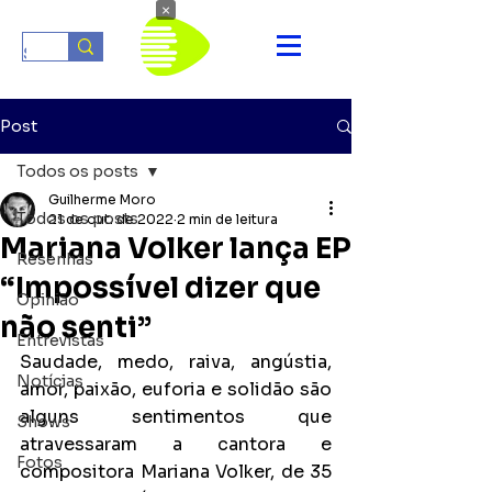
×
Post
Todos os posts
Guilherme Moro
Todos os posts
21 de out. de 2022
2 min de leitura
Mariana Volker lança EP
Resenhas
“Impossível dizer que
Opinião
não senti”
Entrevistas
Saudade, medo, raiva, angústia, 
Notícias
amor, paixão, euforia e solidão são 
alguns sentimentos que 
Shows
atravessaram a cantora e 
Fotos
compositora Mariana Volker, de 35 