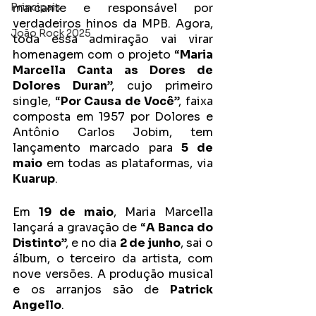
Principais
marcante e responsável por 
verdadeiros hinos da MPB. Agora, 
João Rock 2025
toda essa admiração vai virar 
homenagem com o projeto “
Maria 
Marcella Canta as Dores de 
Dolores Duran
”, cujo primeiro 
single, “
Por Causa de Você
”, faixa 
composta em 1957 por Dolores e 
Antônio Carlos Jobim, tem 
lançamento marcado para 
5 de 
maio
 em todas as plataformas, via 
Kuarup
. 
Em 
19 de maio
, Maria Marcella 
lançará a gravação de “
A Banca do 
Distinto
”, e no dia 
2 de junho
, sai o 
álbum, o terceiro da artista, com 
nove versões. A produção musical 
e os arranjos são de 
Patrick 
Angello
.