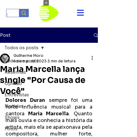
×
Post
Todos os posts
Guilherme Moro
Todos os posts
4 de mai. de 2023
3 min de leitura
Maria Marcella lança
Resenhas
single "Por Causa de
Opinião
Você"
Entrevistas
Dolores Duran
 sempre foi uma 
Notícias
forte influência musical para a 
cantora 
Maria Marcella
. Quanto 
Shows
mais ouvia e conhecia a história da 
artista, mais ela se apaixonava pela 
Fotos
compositora, mulher forte, 