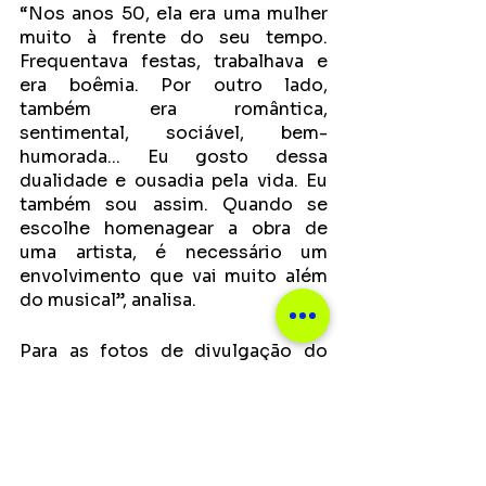
“Nos anos 50, ela era uma mulher 
muito à frente do seu tempo. 
Frequentava festas, trabalhava e 
era boêmia. Por outro lado, 
também era romântica, 
sentimental, sociável, bem-
humorada... Eu gosto dessa 
dualidade e ousadia pela vida. Eu 
também sou assim. Quando se 
escolhe homenagear a obra de 
uma artista, é necessário um 
envolvimento que vai muito além 
do musical”, analisa.
Para as fotos de divulgação do 
projeto, Maria Marcella decidiu 
reviver capas icônicas de Dolores 
Duran, que vão estampar os 
lançamentos até junho.