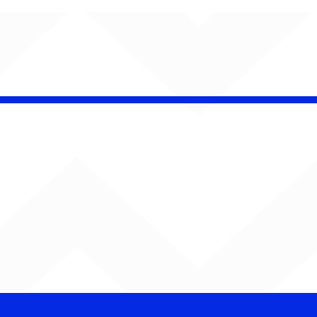
insk conquista
campeonato da
lha da Aldeia no
o Rock