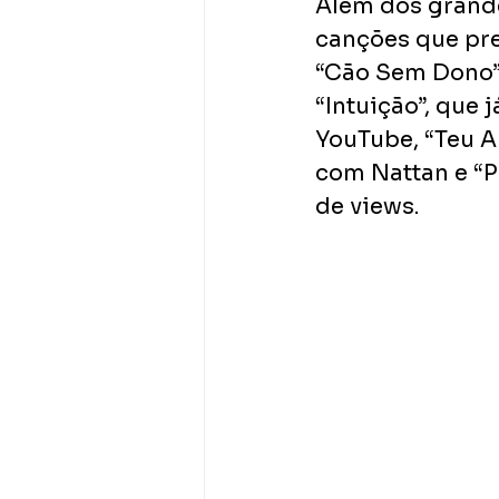
Além dos grande
canções que pre
“Cão Sem Dono” 
“Intuição”, que 
YouTube, “Teu A
com Nattan e “P
de views.