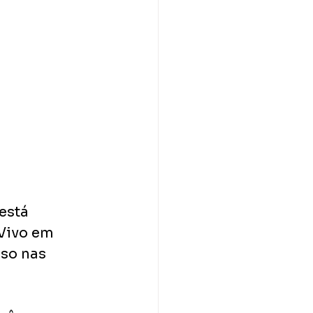
está 
Vivo em 
so nas 