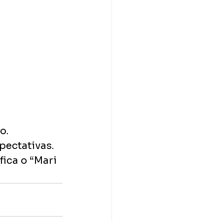
o. 
ectativas. 
ica o “Mari 