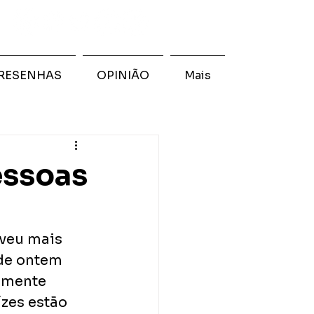
RESENHAS
OPINIÃO
Mais
essoas
veu mais 
 de ontem 
lmente 
zes estão 