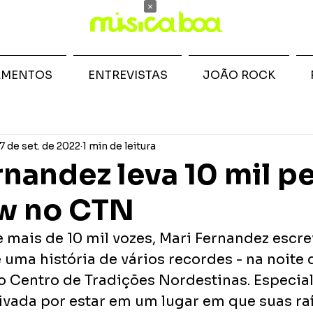
×
AMENTOS
ENTREVISTAS
JOÃO ROCK
7 de set. de 2022
1 min de leitura
rnandez leva 10 mil p
w no CTN
mais de 10 mil vozes, Mari Fernandez escre
 uma história de vários recordes - na noite
o Centro de Tradições Nordestinas. Especia
ivada por estar em um lugar em que suas raí