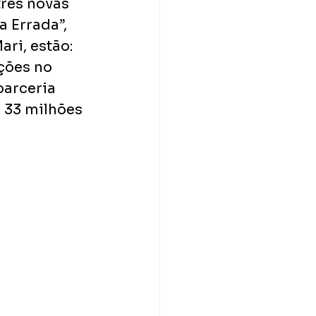
rês novas 
 Errada”, 
ri, estão: 
ções no 
arceria 
 33 milhões 