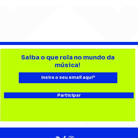
Djonga reúne multidão e
Lev
reforça
tri
Saiba o que rola no mundo da
representatividade do
Bata
música!
rap no João Rock
Joã
Participar