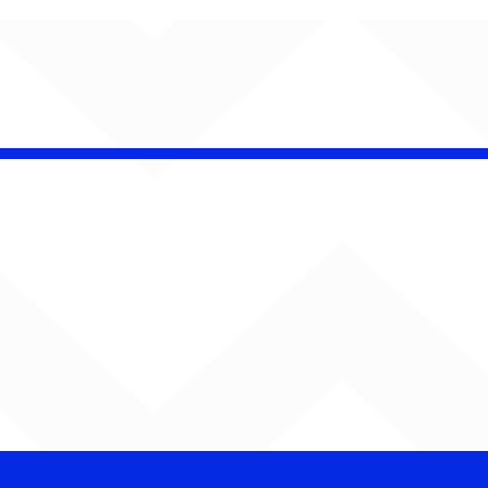
AUMENTA O SOM!
Semana estreia com
retorno de Jão, Ariana
Grande, Sorriso Maroto e
mais