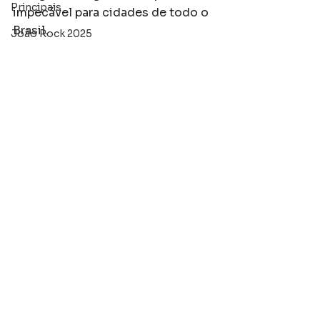
Principais
impecável para cidades de todo o 
Brasil. 
João Rock 2025