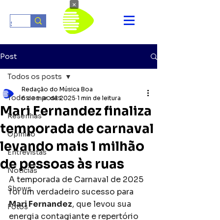
×
Post
Todos os posts
Redação do Música Boa
Todos os posts
6 de mar. de 2025
1 min de leitura
Mari Fernandez finaliza
Resenhas
temporada de carnaval
Opinião
levando mais 1 milhão
Entrevistas
de pessoas às ruas
Notícias
A temporada de Carnaval de 2025 
Shows
foi um verdadeiro sucesso para 
Mari Fernandez
, que levou sua 
Fotos
energia contagiante e repertório 