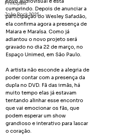
novo audiovisual e está 
Principais
cumprindo. Depois de anunciar a 
João Rock 2025
participação do Wesley Safadão, 
ela confirma agora a presença de 
Maiara e Maraísa. Como já 
adiantou o novo projeto será 
gravado no dia 22 de março, no 
Espaço Unimed, em São Paulo. 
A artista não esconde a alegria de 
poder contar com a presença da 
dupla no DVD. Fã das irmãs, há 
muito tempo elas já estavam 
tentando alinhar esse encontro 
que vai emocionar os fãs, que 
podem esperar um show 
grandioso e interativo para lascar 
o coração. 