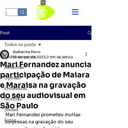
×
Post
Todos os posts
Guilherme Moro
Todos os posts
10 de mar. de 2023
2 min de leitura
Mari Fernandez anuncia
Resenhas
participação de Maiara
Opinião
e Maraisa na gravação
Entrevistas
do seu audiovisual em
Notícias
São Paulo
Shows
Mari Fernandez prometeu muitas 
Fotos
surpresas na gravação do seu 