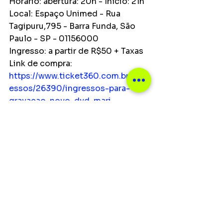
Horário: abertura: 20h - Início: 21h
Local: Espaço Unimed - Rua 
Tagipuru,795 - Barra Funda, São 
Paulo - SP - 01156000
Ingresso: a partir de R$50 + Taxas
Link de compra: 
https://www.ticket360.com.br/ingr
essos/26390/ingressos-para-
gravacao-novo-dvd-mari-
fernandez
Classificação: 18 anos
Ver tudo
Posts recentes