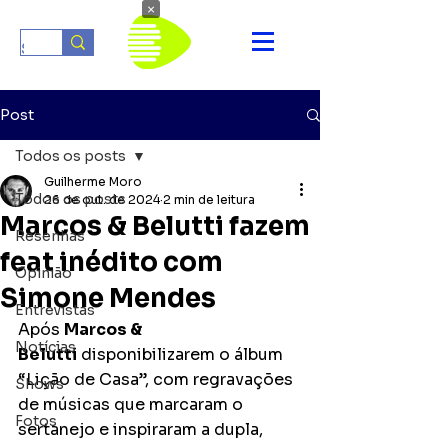
×
Post
Todos os posts
Guilherme Moro
Todos os posts
26 de out. de 2024
2 min de leitura
Marcos & Belutti fazem
Resenhas
feat inédito com
Opinião
Simone Mendes
Entrevistas
Após
Marcos & 
Notícias
Belutti
 disponibilizarem o álbum 
“Lição de Casa”, com regravações 
Shows
de músicas que marcaram o 
Fotos
sertanejo e inspiraram a dupla, 