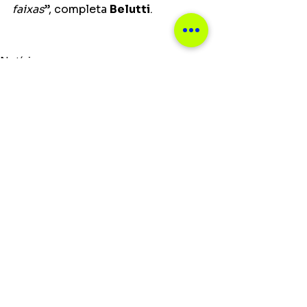
faixas
”, completa 
Belutti
. 
Notícias
Ver tudo
Posts recentes