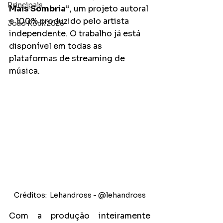
Principais
Mais Sombria”
, um projeto autoral 
e 100% produzido pelo artista 
João Rock 2025
independente. O trabalho já está 
disponível em todas as 
plataformas de streaming de 
música.
Créditos:  Lehandross - @lehandross
Com a produção inteiramente 