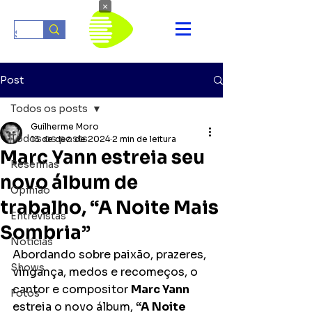
×
Post
Todos os posts
Guilherme Moro
Todos os posts
13 de dez. de 2024
2 min de leitura
Marc Yann estreia seu
Resenhas
novo álbum de
Opinião
trabalho, “A Noite Mais
Entrevistas
Sombria”
Notícias
Abordando sobre paixão, prazeres, 
Shows
vingança, medos e recomeços, o 
cantor e compositor 
Marc Yann 
Fotos
estreia o novo álbum, 
“A Noite 