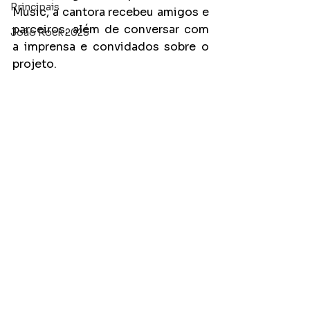
Principais
Music, a cantora recebeu amigos e 
parceiros, além de conversar com 
João Rock 2025
a imprensa e convidados sobre o 
projeto. 