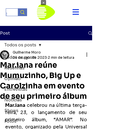
×
Post
Todos os posts
Guilherme Moro
Todos os posts
24 de ago. de 2023
2 min de leitura
Mar.iana reúne
Resenhas
Mumuzinho, Big Up e
Opinião
Carolzinha em evento
Entrevistas
de seu primeiro álbum
Notícias
Mar.iana 
celebrou na última terça-
Shows
feira, 23, o lançamento de seu 
primeiro álbum, “AMAR”. No 
Fotos
evento, organizado pela Universal 