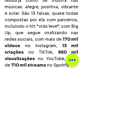
ressurja como se mostra nas 
músicas: alegre, positiva, vibrante 
e solar. São 13 faixas, quase todas 
compostas por ela com parceiros, 
incluindo o hit “vida leve”, com Big 
Up, que segue viralizando nas 
redes sociais, com mais de 
170 mil 
vídeos
 no Instagram, 
13 mil 
criações
 no TikTok, 
650 mil 
visualizações
 no YouTube, além 
de 
710 mil streams
 no Spotify.
Notícias