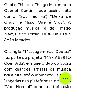
Gabi e Thi com  Thiago Maximino e 
Gabriel Cantini, que assina hits 
como “Sou Teu Fã”, “Deixa de 
Onda” e “Isso Que é Vida”. A 
produção musical é de Thiago 
Mart, Flavio Ferrari, FABRICASITA e 
João Mendes. 
O single “Massagem nas Costas” 
faz parte do projeto "MAR ABERTO 
Com Vida", em que o duo colabora 
com grandes artistas da música 
brasileira. Até o momento, já foram 
lançadas nas plataformas de áudio 
“Vida Normal”, com a participação 
de Tiê, e “Não Me Defina 
(Horóscopo)” com a cantora 
Vicka. 