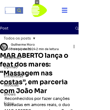
×
Post
Todos os posts
Guilherme Moro
Todos os posts
3 de jul. de 2024
2 min de leitura
MAR ABERTO lança o
Resenhas
feat dos mares:
Opinião
“Massagem nas
Entrevistas
costas”, em parceria
Notícias
com João Mar
Shows
Reconhecidos por fazer canções 
Fotos
baseadas em amores reais, o duo 