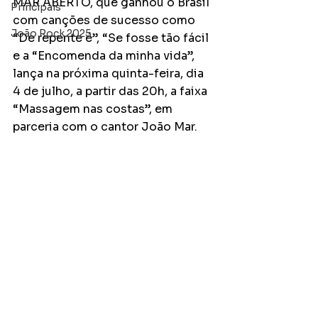
MAR ABERTO, que ganhou o Brasil 
Principais
com canções de sucesso como 
João Rock 2025
“De repente é”, “Se fosse tão fácil 
e a “Encomenda da minha vida”, 
lança na próxima quinta-feira, dia 
4 de julho, a partir das 20h, a faixa  
“Massagem nas costas”, em 
parceria com o cantor João Mar.