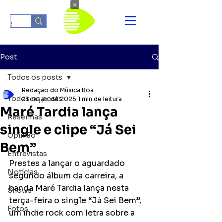
×
Post
Todos os posts
Redação do Música Boa
Todos os posts
21 de jan. de 2025
1 min de leitura
Maré Tardia lança
Resenhas
single e clipe “Já Sei
Opinião
Bem”
Entrevistas
Prestes a lançar o aguardado 
Notícias
segundo álbum da carreira, a 
banda Maré Tardia lança nesta 
Shows
terça-feira o single “Já Sei Bem”, 
Fotos
um indie rock com letra sobre a 