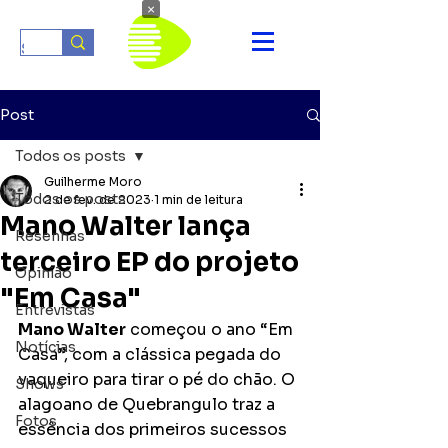
×
Post
Todos os posts
Guilherme Moro
Todos os posts
2 de fev. de 2023
1 min de leitura
Mano Walter lança
Resenhas
terceiro EP do projeto
Opinião
"Em Casa"
Entrevistas
Mano Walter
 começou o ano “Em 
Notícias
Casa”, com a clássica pegada do 
vaqueiro para tirar o pé do chão. O 
Shows
alagoano de Quebrangulo traz a 
Fotos
essência dos primeiros sucessos 