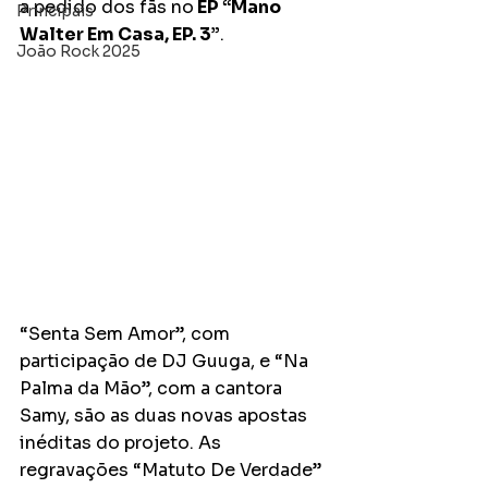
a pedido dos fãs no
 EP “Mano 
Principais
Walter Em Casa, EP. 3”
. 
João Rock 2025
“Senta Sem Amor”, com 
participação de DJ Guuga, e “Na 
Palma da Mão”, com a cantora 
Samy, são as duas novas apostas 
inéditas do projeto. As 
regravações “Matuto De Verdade” 