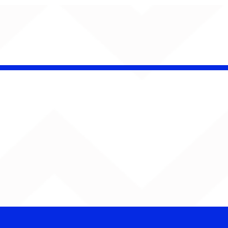
insk conquista
campeonato da
lha da Aldeia no
o Rock