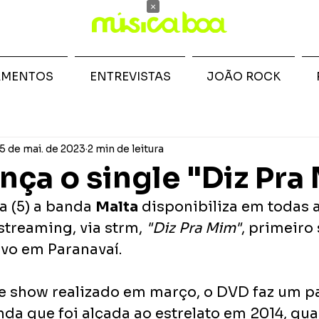
×
AMENTOS
ENTREVISTAS
JOÃO ROCK
5 de mai. de 2023
2 min de leitura
ança o single "Diz Pra
a (5) a banda 
Malta
 disponibiliza em todas a
treaming, via strm, 
"Diz Pra Mim"
, primeiro 
vo em Paranavaí.
 show realizado em março, o DVD faz um pa
anda que foi alçada ao estrelato em 2014, qu