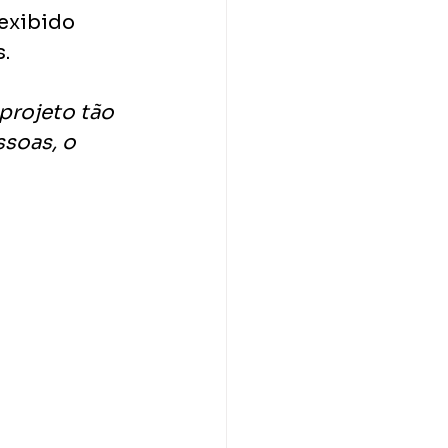
exibido 
.
projeto tão 
soas, o 