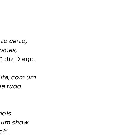
o certo, 
sões, 
"
, diz Diego.
alta, com um 
e tudo 
pois 
e um show 
o!"
.