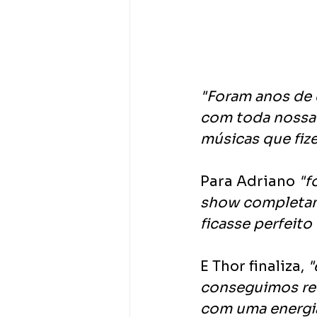
"Foram anos de 
com toda nossa 
músicas que fize
Para Adriano 
"f
show completam
ficasse perfeito
E Thor finaliza, 
"
conseguimos ret
com uma energia