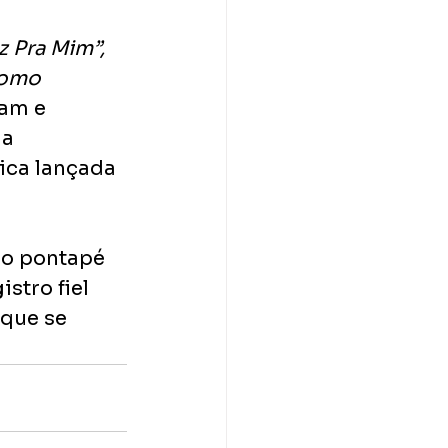
z Pra Mim”, 
omo 
ram e 
a 
ica lançada 
 o pontapé 
stro fiel 
que se 