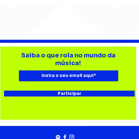
Djonga reúne multidão e
Lev
reforça
tri
Saiba o que rola no mundo da
representatividade do
Bata
música!
rap no João Rock
Joã
Participar