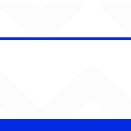
AUMENTA O SOM!
Semana estreia com
retorno de Jão, Ariana
Grande, Sorriso Maroto e
mais