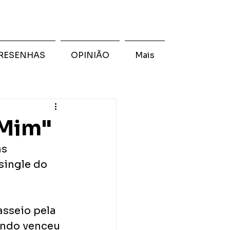
RESENHAS
OPINIÃO
Mais
 Mim"
s 
single do 
sseio pela 
ando venceu 