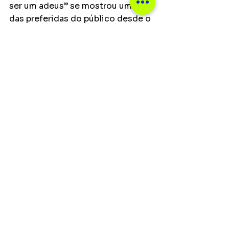
ser um adeus” se mostrou uma 
das preferidas do público desde o 
lançamento das guias do DVD 
Identidade. Por outro lado, a 
composição de Maraisa “Felizes 
para sempre” finalmente está 
disponível, música bastante 
esperada pelos fãs por retratar 
relacionamentos passados. 
Ver tudo
Posts recentes