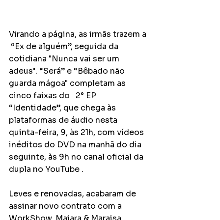
Virando a página, as irmãs trazem a 
 “Ex de alguém”, seguida da 
cotidiana "Nunca vai ser um 
adeus". “Será” e “Bêbado não 
guarda mágoa" completam as 
cinco faixas do   2° EP 
“Identidade”, que chega às 
plataformas de áudio nesta 
quinta-feira, 9, às 21h, com vídeos 
inéditos do DVD na manhã do dia 
seguinte, às 9h no canal oficial da 
dupla no YouTube .
Leves e renovadas, acabaram de 
assinar novo contrato com a 
WorkShow. Maiara & Maraisa 