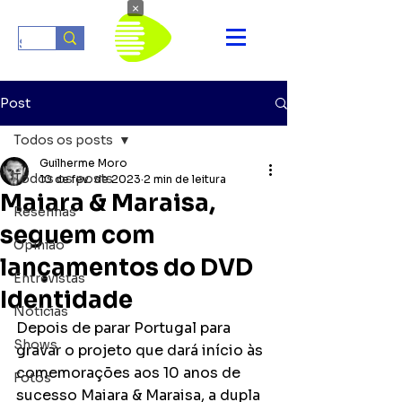
×
Post
Todos os posts
Guilherme Moro
Todos os posts
10 de fev. de 2023
2 min de leitura
Maiara & Maraisa,
Resenhas
seguem com
Opinião
lançamentos do DVD
Entrevistas
Identidade
Notícias
Depois de parar Portugal para 
Shows
gravar o projeto que dará início às 
comemorações aos 10 anos de 
Fotos
sucesso Maiara & Maraisa, a dupla 