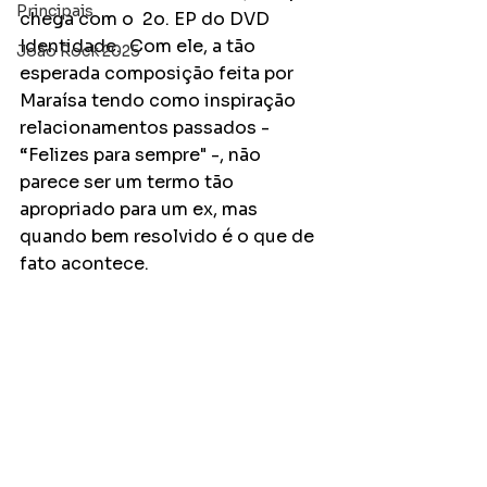
Principais
chega com o  2o. EP do DVD 
Identidade.  Com ele, a tão 
João Rock 2025
esperada composição feita por 
Maraísa tendo como inspiração 
relacionamentos passados - 
“Felizes para sempre" -, não 
parece ser um termo tão 
apropriado para um ex, mas 
quando bem resolvido é o que de 
fato acontece. 