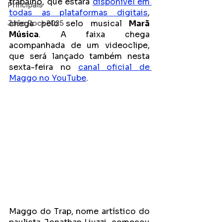
trabalho, que estará 
disponível em 
Principais
todas as plataformas digitais
, 
chega pelo selo musical 
Marã 
João Rock 2025
Música
. A faixa chega 
acompanhada de um videoclipe, 
que será lançado também nesta 
sexta-feira no 
canal oficial de 
Maggo no YouTube
.
Maggo do Trap, nome artístico do 