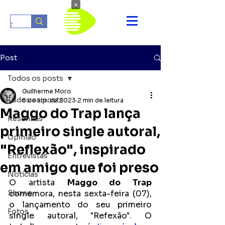
×
Post
Todos os posts
Guilherme Moro
Todos os posts
6 de abr. de 2023
2 min de leitura
Maggo do Trap lança
Resenhas
primeiro single autoral,
Opinião
"Reflexão", inspirado
Entrevistas
em amigo que foi preso
Notícias
O artista 
Maggo do Trap
Shows
comemora, nesta sexta-feira (07), 
o lançamento do seu primeiro 
Fotos
single autoral, "Refexão". O 