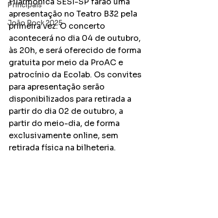
Filarmônica SESI-SP farão uma 
Principais
apresentação no Teatro B32 pela 
João Rock 2025
primeira vez. O concerto 
acontecerá no dia 04 de outubro, 
às 20h, e será oferecido de forma 
gratuita por meio da ProAC e 
patrocínio da Ecolab. Os convites 
para apresentação serão 
disponibilizados para retirada a 
partir do dia 02 de outubro, a 
partir do meio-dia, de forma 
exclusivamente online, sem 
retirada física na bilheteria.