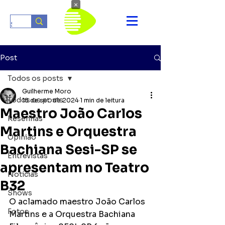
×
Post
Todos os posts
Guilherme Moro
Todos os posts
18 de set. de 2024
1 min de leitura
Maestro João Carlos
Resenhas
Martins e Orquestra
Opinião
Bachiana Sesi-SP se
Entrevistas
apresentam no Teatro
Notícias
B32
Shows
O aclamado maestro João Carlos 
Fotos
Martins e a Orquestra Bachiana 