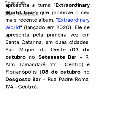
Principais
apresenta a turnê "
Extraordinary 
World Tour
", que promove o seu 
João Rock 2025
mais recente álbum, "
Extraordinary 
World
" (lançado em 2020). Ele se 
apresenta pela primeira vez em 
Santa Catarina, em duas cidades: 
São Miguel do Oeste (
07 de 
outubro
 no 
Setessete Bar
 - R. 
Alm. Tamandaré, 77 - Centro) e 
Florianópolis (
08 de outubro
 no
Desgosto Bar
 - Rua Padre Roma, 
174 - Centro).