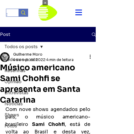
×
Post
Todos os posts
Guilherme Moro
Todos os posts
4 de out. de 2022
4 min de leitura
Músico americano
Resenhas
Sami Chohfi se
Opinião
apresenta em Santa
Entrevistas
Catarina
Notícias
Com nove shows agendados pelo 
Shows
país, o músico americano-
brasileiro 
Sami Chohfi
, está de 
Fotos
volta ao Brasil e desta vez, 