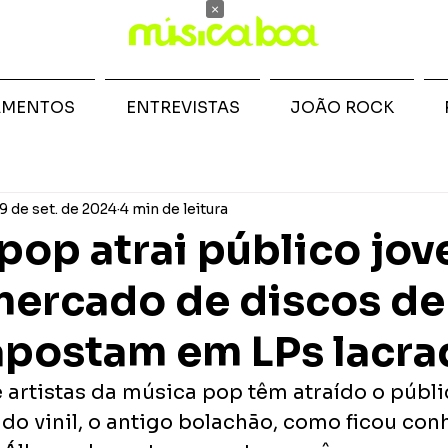
×
AMENTOS
ENTREVISTAS
JOÃO ROCK
9 de set. de 2024
4 min de leitura
pop atrai público jo
mercado de discos de 
 apostam em LPs lacr
artistas da música pop têm atraído o públ
do vinil, o antigo bolachão, como ficou con