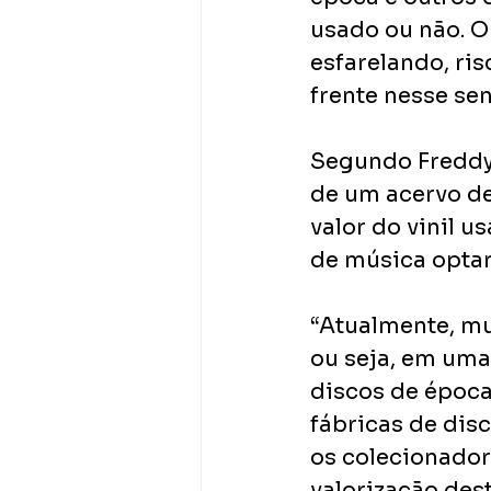
usado ou não. O
esfarelando, ris
frente nesse sen
Segundo Freddy 
de um acervo de 
valor do vinil u
de música optar
“Atualmente, mu
ou seja, em uma
discos de época.
fábricas de dis
os colecionador
valorização des