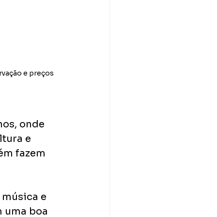
vação e preços 
nos, onde 
tura e 
bém fazem 
 música e 
m uma boa 