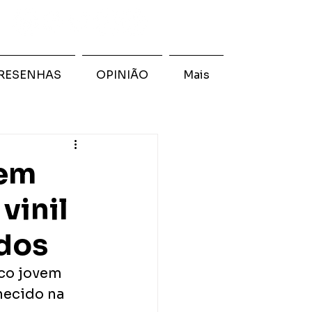
RESENHAS
OPINIÃO
Mais
vem
vinil
ados
ico jovem
hecido na 