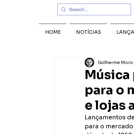
HOME
NOTÍCIAS
LANÇ
Guilherme Moro
Música 
para o 
e lojas
Lançamentos de 
para o mercado 