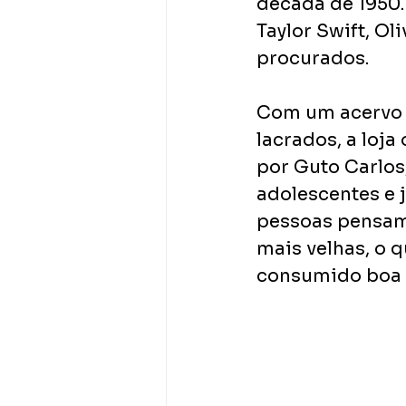
década de 1950
Taylor Swift, Ol
procurados.
Com um acervo d
lacrados, a loj
por Guto Carlos,
adolescentes e j
pessoas pensam 
mais velhas, o 
consumido boa p