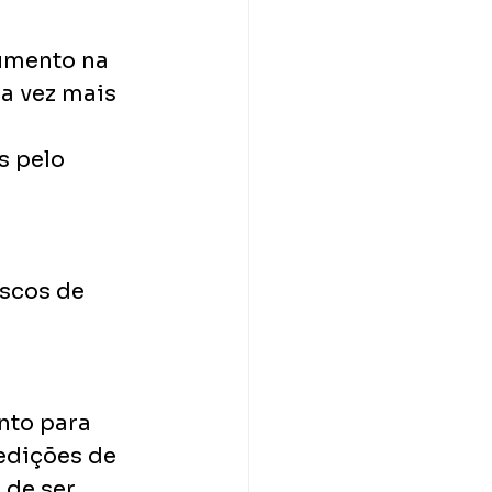
umento na
a vez mais 
s pelo 
scos de 
into para
edições de 
de ser 