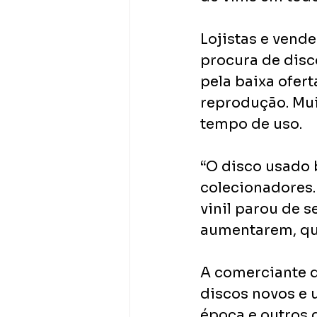
Lojistas e ven
procura de disc
pela baixa ofer
reprodução. Mui
tempo de uso. 
“O disco usado 
colecionadores.
vinil parou de s
aumentarem, qu
A comerciante di
discos novos e 
época e outros 