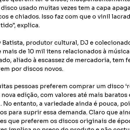
 disco usado muitas vezes tem a capa apaga
cos e chiados. Isso faz com que o vinil lacrad
tido”, explica.
Batista, produtor cultural, DJ e colecionad
mais de 10 mil itens relacionados à música -
sado, aliado à escassez de mercadoria, tem fe
em por discos novos.
itas pessoas preferem comprar um disco ‘r
 nova edição, com valores até mais baratos 
 No entanto, a variedade ainda é pouca, poi
cos para suprir essa demanda. Claro que ain
es que preferem os discos originais de époc
tes implica no preço do produto e não costu