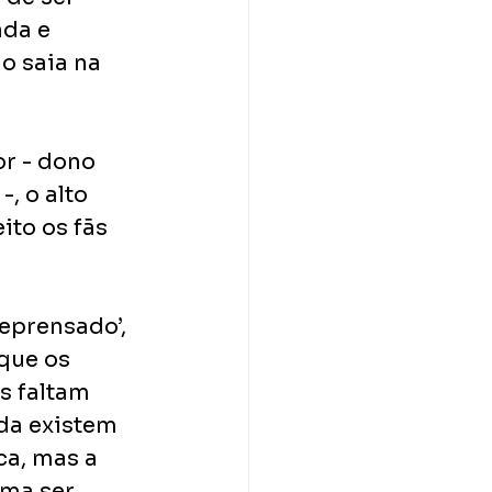
da e 
o saia na 
or - dono
, o alto 
ito os fãs 
eprensado’, 
que os 
s faltam 
da existem 
a, mas a 
ma ser 