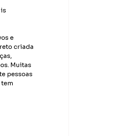
is 
os e 
reto criada
ças, 
os. Muitas 
te pessoas 
 tem 