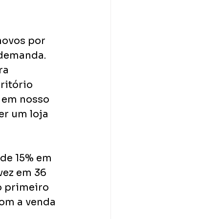
novos por 
 demanda. 
ra
itório 
 em nosso 
er um loja
 de 15% em
vez em 36 
 primeiro 
com a venda 