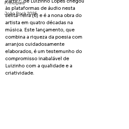
Partir?" de Luizinho Lopes chegou 
Principais
às plataformas de áudio nesta 
João Rock 2025
sexta-feira (6) e é a nona obra do 
artista em quatro décadas na 
música. Este lançamento, que 
combina a riqueza da poesia com 
arranjos cuidadosamente 
elaborados, é um testemunho do 
compromisso inabalável de 
Luizinho com a qualidade e a 
criatividade.