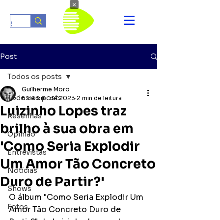
×
Post
Todos os posts
Guilherme Moro
Todos os posts
6 de out. de 2023
2 min de leitura
Luizinho Lopes traz
Resenhas
brilho à sua obra em
Opinião
'Como Seria Explodir
Entrevistas
Um Amor Tão Concreto
Notícias
Duro de Partir?'
Shows
O álbum "Como Seria Explodir Um 
Fotos
Amor Tão Concreto Duro de 