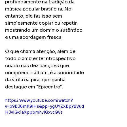
profundamente na tradição da 
música popular brasileira. No 
entanto, ele faz isso sem 
simplesmente copiar ou repetir, 
mostrando um domínio autêntico 
e uma abordagem fresca.
O que chama atenção, além de 
todo o ambiente introspectivo 
criado nas dez canções que 
compõem o álbum, é a sonoridade 
da viola caipira, que ganha 
destaque em "Epicentro".
https://www.youtube.com/watch?
v=p9BJ6mK9IHs&pp=ygUYZXBpY2Vud
HJvIGx1aXppbmhvIGxvcGVz