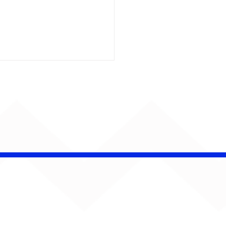
ENTA O SOM!
ana estreia com
rno de Jão, Ariana
nde, Sorriso Maroto e
s