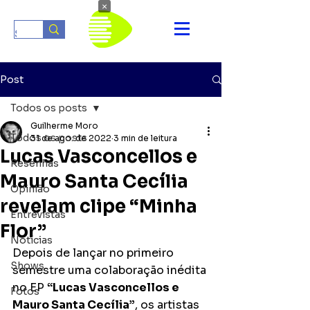
×
Post
Todos os posts
Guilherme Moro
Todos os posts
31 de ago. de 2022
3 min de leitura
Lucas Vasconcellos e
Resenhas
Mauro Santa Cecília
Opinião
revelam clipe “Minha
Entrevistas
Flor”
Notícias
Depois de lançar no primeiro 
Shows
semestre uma colaboração inédita 
no EP 
“Lucas Vasconcellos e 
Fotos
Mauro Santa Cecília”
, os artistas 