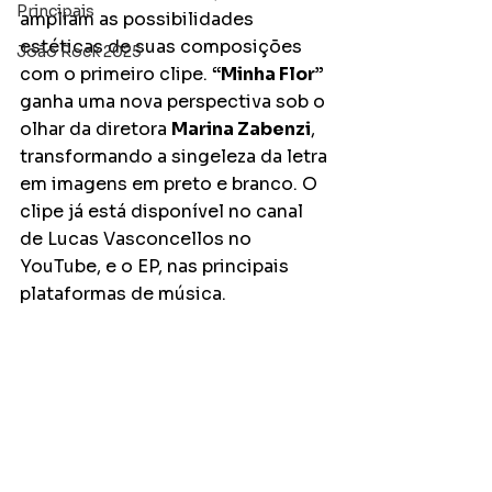
Principais
ampliam as possibilidades 
estéticas de suas composições 
João Rock 2025
com o primeiro clipe. 
“Minha Flor” 
ganha uma nova perspectiva sob o 
olhar da diretora 
Marina Zabenzi
, 
transformando a singeleza da letra 
em imagens em preto e branco. O 
clipe já está disponível no canal 
de Lucas Vasconcellos no 
YouTube, e o EP, nas principais 
plataformas de música.