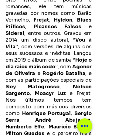
romances, ele tem músicas 
gravadas por nomes como Barão 
Vermelho, 
Frejat
, 
Hyldon
, 
Blues 
Etílicos
, 
Picassos Falsos
 e 
Sideral
, entre outros. Gravou em 
2014 um disco autoral,
 “Vou à 
Vila”
, com versões de alguns dos 
seus sucessos e inéditas. Lançou 
em 2019 o álbum de samba 
“Hoje o 
dia raiou mais cedo”
, com 
Agenor 
de Oliveira
 e 
Rogério Batalha
, e 
com as participações especiais de 
Ney Matogrosso
, 
Nelson 
Sargento
, 
Moacyr Luz 
e Frejat. 
Nos últimos tempos tem 
composto com músicos diversos 
como 
Henrique Portugal
, 
Sergio 
Serra
, 
André Abujamra
, 
Humberto Effe
, 
Mauricio Barros
, 
Milton Guedes
 e o parceiro mais 