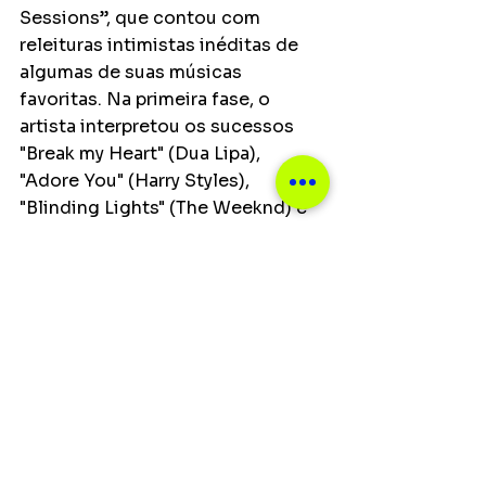
Sessions”, que contou com 
releituras intimistas inéditas de 
algumas de suas músicas 
favoritas. Na primeira fase, o 
artista interpretou os sucessos 
"Break my Heart" (Dua Lipa), 
"Adore You" (Harry Styles), 
"Blinding Lights" (The Weeknd) e 
"Downtown" (Anitta & J Balvin).  
Enquanto na segunda fase, ele 
realizou covers de “Prisoner” 
(Miley Cyrus & Dua Lipa), “Just the 
Two of Us (Bill Withers) e 
“Monster” (Justin Bieber & Shawn 
Mendes).