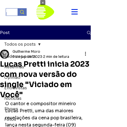
×
Post
Todos os posts
Guilherme Moro
Todos os posts
9 de jan. de 2023
2 min de leitura
Lucas Pretti inicia 2023
Resenhas
com nova versão do
Opinião
single "Viciado em
Entrevistas
Você"
Notícias
O cantor e compositor mineiro 
Shows
Lucas Pretti, uma das maiores 
revelações da cena pop brasileira, 
Fotos
lança nesta segunda-feira (09) 