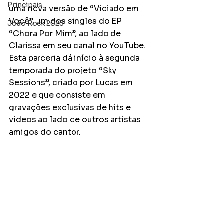
Principais
uma nova versão de “Viciado em 
Você”, um dos singles do EP 
João Rock 2025
“Chora Por Mim”, ao lado de 
Clarissa em seu canal no YouTube. 
Esta parceria dá início à segunda 
temporada do projeto “Sky 
Sessions”, criado por Lucas em 
2022 e que consiste em 
gravações exclusivas de hits e 
vídeos ao lado de outros artistas 
amigos do cantor. 