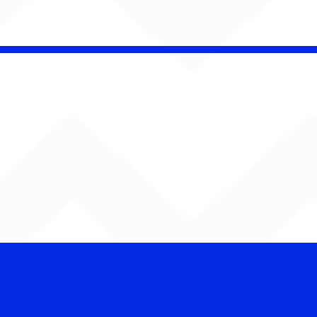
é Pacheco e Ubandu
erram trajetória com
iovisual gravado na
ção Ferroviária de
ru