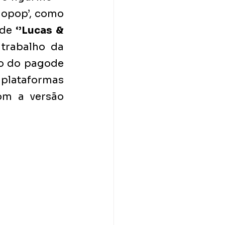
gopop’, como 
de 
‘’Lucas & 
rabalho da 
o do pagode 
plataformas 
om a versão 