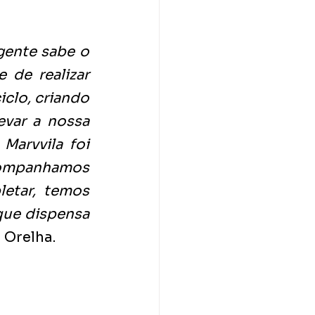
ente sabe o 
de realizar 
lo, criando 
var a nossa 
Marvvila foi 
companhamos 
etar, temos 
ue dispensa 
i Orelha.