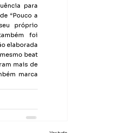
uência para 
de “Pouco a 
eu próprio 
também foi 
ão elaborada 
 mesmo beat 
ram mais de 
ambém marca 