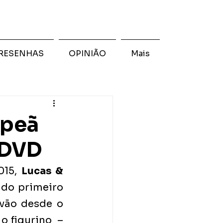
RESENHAS
OPINIÃO
Mais
mpeã
 DVD
15, 
Lucas & 
do primeiro 
vão desde o 
 figurino  – 