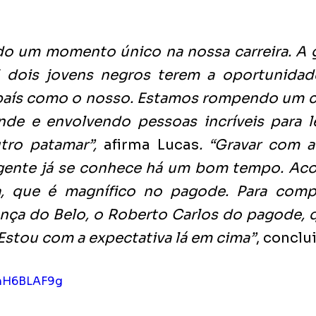
o um momento único na nossa carreira. A g
l dois jovens negros terem a oportunidade 
aís como o nosso. Estamos rompendo um cic
de e envolvendo pessoas incríveis para le
utro patamar”, 
afirma Lucas
. “Gravar com a 
 gente já se conhece há um bom tempo. A
a, que é magnífico no pagode. Para compl
ça do Belo, o Roberto Carlos do pagode, q
Estou com a expectativa lá em cima”
, conclu
kmH6BLAF9g