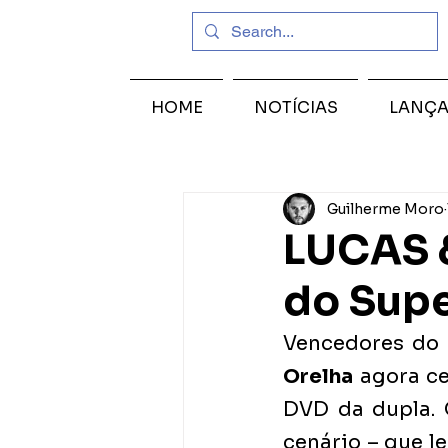
HOME
NOTÍCIAS
LANÇ
Guilherme Moro
LUCAS 
do Supe
Vencedores do 
Orelha
 agora c
DVD da dupla. 
cenário – que le