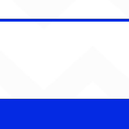
CHAMELEO acerta as
contas com o passado
em “Versão dos Fatos”