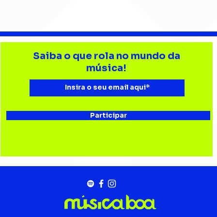
Barão Vermelho reúne
Beb
formação original em
enc
Saiba o que rola no mundo da
show em Ribeirão Preto
aud
música!
Esta
Bau
Participar