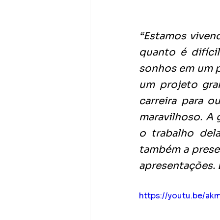
“Estamos vivend
quanto é difíci
sonhos em um p
um projeto gran
carreira para o
maravilhoso. A
o trabalho del
também a presen
apresentações. 
https://youtu.be/a