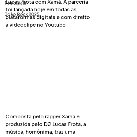
Lucas Frota com Xamã. A parceria 
Principais
foi lançada hoje em todas as 
João Rock 2025
plataformas digitais e com direito 
a videoclipe no Youtube.
Composta pelo rapper Xamã e 
produzida pelo DJ Lucas Frota, a 
música, homônima, traz uma 