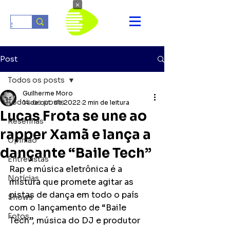
×
Post
Todos os posts
Guilherme Moro
Todos os posts
14 de out. de 2022
2 min de leitura
Lucas Frota se une ao
Resenhas
rapper Xamã e lança a
Opinião
dançante “Baile Tech”
Entrevistas
Rap e música eletrônica é a 
Notícias
mistura que promete agitar as 
pistas de dança em todo o país 
Shows
com o lançamento de “Baile 
Fotos
Tech”, música do DJ e produtor 