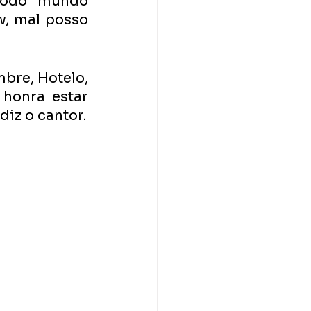
odo mundo 
, mal posso 
mbre, Hotelo, 
honra estar 
dividindo o palco com tanta gente talentosa e  que admiro”, diz o cantor. 