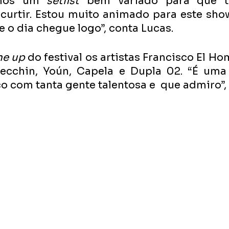
amos um 
setlist
 bem variado para que t
curtir. Estou muito animado para este show
 o dia chegue logo”, conta Lucas. 
ne up
 do festival os artistas Francisco El Ho
Secchin, Yoún, Capela e Dupla 02. “É uma 