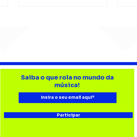
Barão Vermelho reúne
Beb
formação original em
enc
Saiba o que rola no mundo da
show em Ribeirão Preto
aud
música!
Esta
Bau
Participar