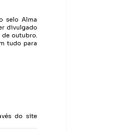
o selo Alma 
er divulgado 
 de outubro. 
m tudo para 
Ingressos: R$ 85 a R$ 170 e podem ser adquiridos através do site 