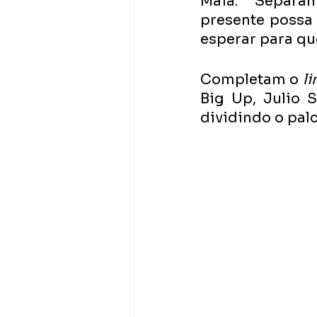
Maia. “Separ
presente possa 
esperar para que
Completam o 
li
Big Up, Julio 