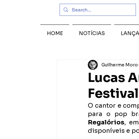
HOME
NOTÍCIAS
LANÇ
Guilherme Moro
Lucas A
Festiva
O cantor e com
para o pop bra
Regalórios
, em
disponíveis e p