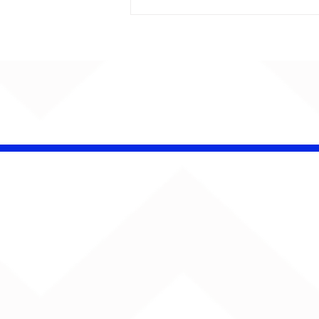
CHAMELEO acerta as
contas com o passado
em “Versão dos Fatos”