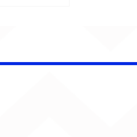
é Pacheco e Ubandu
erram trajetória com
iovisual gravado na
ção Ferroviária de
ru