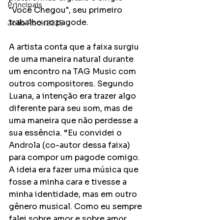
Principais
"Você Chegou", seu primeiro 
trabalho no pagode. 
João Rock 2025
A artista conta que a faixa surgiu 
de uma maneira natural durante 
um encontro na TAG Music com 
outros compositores. Segundo 
Luana, a intenção era trazer algo 
diferente para seu som, mas de 
uma maneira que não perdesse a 
sua essência. “Eu convidei o 
Androla (co-autor dessa faixa) 
para compor um pagode comigo. 
A ideia era fazer uma música que 
fosse a minha cara e tivesse a 
minha identidade, mas em outro 
gênero musical. Como eu sempre 
falei sobre amor e sobre amor 