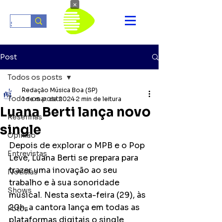
×
Post
Todos os posts
Redação Música Boa (SP)
Todos os posts
1 de mar. de 2024
2 min de leitura
Luana Berti lança novo
Resenhas
single
Opinião
Depois de explorar o MPB e o Pop 
Entrevistas
Leve, Luana Berti se prepara para 
trazer uma inovação ao seu 
Notícias
trabalho e à sua sonoridade 
Shows
musical. Nesta sexta-feira (29), às 
20h, a cantora lança em todas as 
Fotos
plataformas digitais o single  