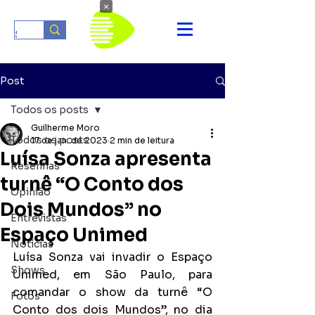
×
Post
Todos os posts
Guilherme Moro
Todos os posts
17 de jan. de 2023
2 min de leitura
Luísa Sonza apresenta
Resenhas
turnê “O Conto dos
Opinião
Dois Mundos” no
Entrevistas
Espaço Unimed
Notícias
Luísa Sonza vai invadir o Espaço 
Shows
Unimed, em São Paulo, para 
comandar o show da turnê “O 
Fotos
Conto dos dois Mundos”, no dia 