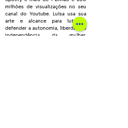
milhões de visualizações no seu 
canal do Youtube. Luísa usa sua 
arte e alcance para lutar e 
defender a autonomia, liberdade e 
independência da mulher, 
buscando mais igualdade e espaço 
de debate a fim de provocar 
mudanças reais na sociedade.
Os ingressos para o show já estão 
à venda e podem ser adquiridos 
online ou através das bilheterias 
do Espaço Unimed.