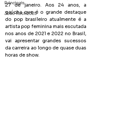
Principais
27 de janeiro. Aos 24 anos, a 
gaúcha que é o grande destaque 
João Rock 2025
do pop brasileiro atualmente é a 
artista pop feminina mais escutada 
nos anos de 2021 e 2022 no Brasil, 
vai apresentar grandes sucessos 
da carreira ao longo de quase duas 
horas de show.