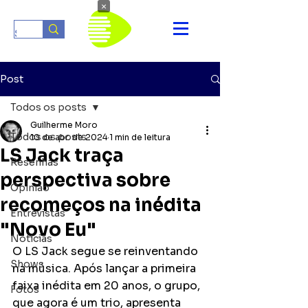
×
Post
Todos os posts
Guilherme Moro
Todos os posts
10 de abr. de 2024
1 min de leitura
LS Jack traça
Resenhas
perspectiva sobre
Opinião
recomeços na inédita
Entrevistas
"Novo Eu"
Notícias
O LS Jack segue se reinventando 
Shows
na música. Após lançar a primeira 
faixa inédita em 20 anos, o grupo, 
Fotos
que agora é um trio, apresenta 