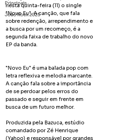
Principais
nesta quinta-feira (11) o single 
"Novo Eu". A canção, que fala 
João Rock 2025
sobre redenção, arrependimento e 
a busca por um recomeço, é a 
segunda faixa de trabalho do novo 
EP da banda.
"Novo Eu" é uma balada pop com 
letra reflexiva e melodia marcante. 
A canção fala sobre a importância 
de se perdoar pelos erros do 
passado e seguir em frente em 
busca de um futuro melhor.
Produzida pela Bazuca, estúdio 
comandado por Zé Henrique 
(Yahoo) e responsável por grandes 