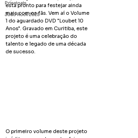
Principais
está pronto para festejar ainda 
mais com os fãs. Vem aí o Volume 
João Rock 2025
1 do aguardado DVD "Loubet 10 
Anos". Gravado em Curitiba, este 
projeto é uma celebração do 
talento e legado de uma década 
de sucesso.
O primeiro volume deste projeto 