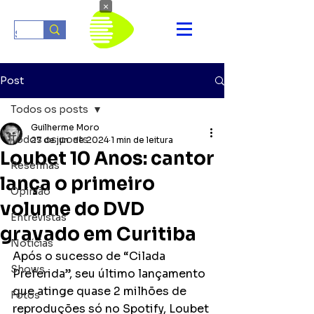
×
Post
Todos os posts
Guilherme Moro
Todos os posts
27 de jun. de 2024
1 min de leitura
Loubet 10 Anos: cantor
Resenhas
lança o primeiro
Opinião
volume do DVD
Entrevistas
gravado em Curitiba
Notícias
Após o sucesso de “Cilada 
Shows
Preferida”, seu último lançamento 
que atinge quase 2 milhões de 
Fotos
reproduções só no Spotify, Loubet 