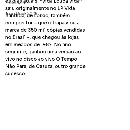
os dias atuais, “Vida Louca Vida” 
Principais
saiu originalmente no LP Vida 
João Rock 2025
Bandida, de Lobão, também 
compositor – que ultrapassou a 
marca de 350 mil cópias vendidas 
no Brasil –, que chegou às lojas 
em meados de 1987. No ano 
seguinte, ganhou uma versão ao 
vivo no disco ao vivo O Tempo 
Não Para, de Cazuza, outro grande 
sucesso.