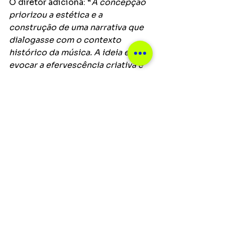
O diretor adiciona: “
A concepção 
priorizou a estética e a 
construção de uma narrativa que 
dialogasse com o contexto 
histórico da música. A ideia era 
evocar a efervescência criativa e 
política do rock brasileiro dos 
anos 1980, marcada pela figura 
emblemática de Lobão. O material 
foi gerado com o objetivo de criar 
uma narrativa rítmica e 
visualmente impactante, fiel à 
proposta inicial
”.
Principais