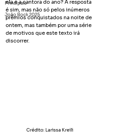
ela é a cantora do ano? A resposta 
Principais
é sim, mas não só pelos inúmeros 
João Rock 2025
prêmios conquistados na noite de 
ontem, mas também por uma série 
de motivos que este texto irá 
discorrer. 
Crédito: Larissa Kreili