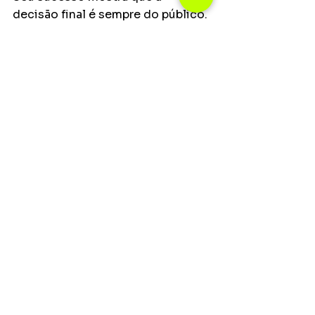
decisão final é sempre do público. 
É ele que seleciona e decide o 
que vai ouvir, apesar das tentaivas 
de manipulação sempre 
escancaradas. O público é 
soberano. 
Principais
Opinião
Ver tudo
Posts recentes