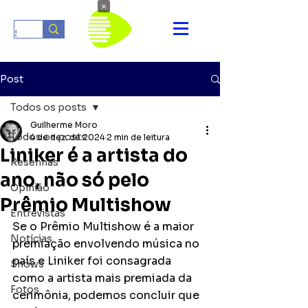
×
Post
Todos os posts
Guilherme Moro
Todos os posts
4 de dez. de 2024
2 min de leitura
Liniker é a artista do
Resenhas
ano, não só pelo
Opinião
Prêmio Multishow
Entrevistas
Se o Prêmio Multishow é a maior 
Notícias
premiação envolvendo música no 
país e Liniker foi consagrada 
Shows
como a artista mais premiada da 
Fotos
cerimônia, podemos concluir que 