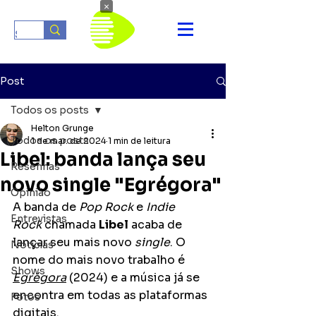
×
Post
Todos os posts
Helton Grunge
Todos os posts
1 de mar. de 2024
1 min de leitura
Libel: banda lança seu
Resenhas
novo single "Egrégora"
Opinião
A banda de
 Pop Rock 
e 
Indie 
Entrevistas
Rock
 chamada 
Libel
 acaba de 
lançar seu mais novo 
single
. O 
Notícias
nome do mais novo trabalho é 
Shows
Egrégora
 (2024) e a música já se 
encontra em todas as plataformas 
Fotos
digitais.