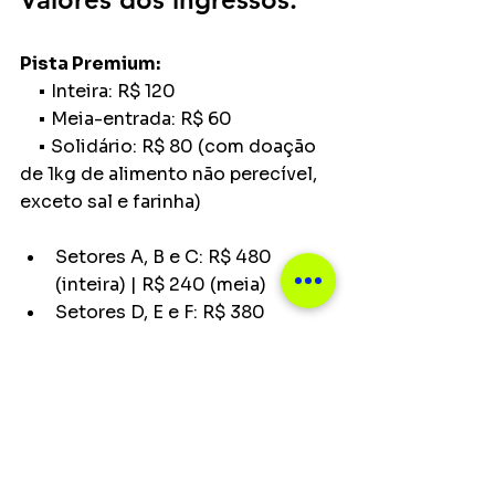
Pista Premium:
 • Inteira: R$ 120
 • Meia-entrada: R$ 60
 • Solidário: R$ 80 (com doação 
de 1kg de alimento não perecível, 
exceto sal e farinha)
Setores A, B e C: R$ 480 
(inteira) | R$ 240 (meia)
Setores D, E e F: R$ 380 
(inteira) | R$ 190 (meia)
Setores G e H: R$ 320 (inteira) 
| R$ 160 (meia)
Principais