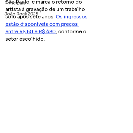
São Paulo, e marca o retorno do 
Principais
artista à gravação de um trabalho 
João Rock 2025
solo após sete anos. 
Os ingressos 
estão disponíveis com preços 
entre R$ 60 e R$ 480
, conforme o 
setor escolhido.