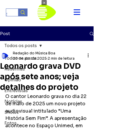
×
Post
Todos os posts
Redação do Música Boa
Todos os posts
20 de abr. de 2025
2 min de leitura
Leonardo grava DVD
Resenhas
após sete anos; veja
Opinião
detalhes do projeto
Entrevistas
O cantor Leonardo grava no dia 22 
Notícias
de maio de 2025 um novo projeto 
audiovisual intitulado “Uma 
Shows
História Sem Fim”. A apresentação 
Fotos
acontece no Espaço Unimed, em 