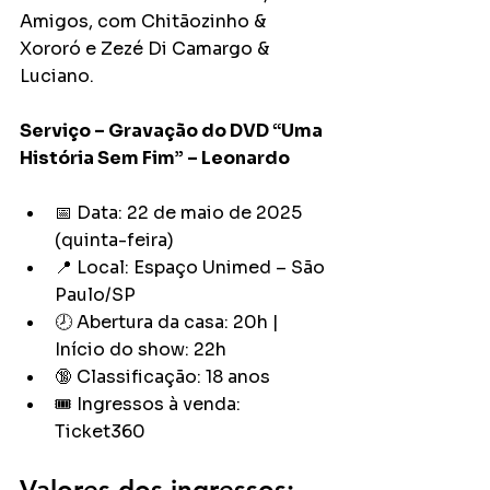
Amigos, com Chitãozinho & 
Xororó e Zezé Di Camargo & 
Luciano.
Serviço – Gravação do DVD “Uma 
História Sem Fim” – Leonardo
📅 Data: 22 de maio de 2025 
(quinta-feira)
📍 Local: Espaço Unimed – São 
Paulo/SP
🕗 Abertura da casa: 20h | 
Início do show: 22h
🔞 Classificação: 18 anos
🎟️ Ingressos à venda: 
Ticket360
Valores dos ingressos: